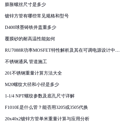
膨胀螺丝尺寸是多少
镀锌方管有哪些常见规格和型号
D400球墨铸铁井盖重多少
覆膜砂的耐高温性能如何
RU7088R功率MOSFET特性解析及其在可调电源设计中的
实践
不锈钢通风 管道施工
201不锈钢重量计算方法大全
M20螺纹大径和小径是多少
1-1/4 NPT螺纹参数及底孔尺寸详解
F1010E是什么管？能否用3205或3505代换
20x40x2镀锌方管单米重量计算与应用分析