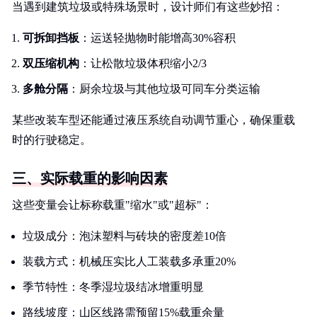
当遇到建筑垃圾或特殊场景时，设计师们有这些妙招：
可拆卸挡板
：运送轻抛物时能增高30%容积
双压缩机构
：让松散垃圾体积缩小2/3
多舱分隔
：厨余垃圾与其他垃圾可同车分类运输
某些改装车型还能通过液压系统自动调节重心，确保重载
时的行驶稳定。
三、实际载重的影响因素
这些变量会让标称载重"缩水"或"超标"：
垃圾成分：泡沫塑料与砖块的密度差10倍
装载方式：机械压实比人工装载多承重20%
季节特性：冬季湿垃圾结冰增重明显
路线坡度：山区线路需预留15%载重余量