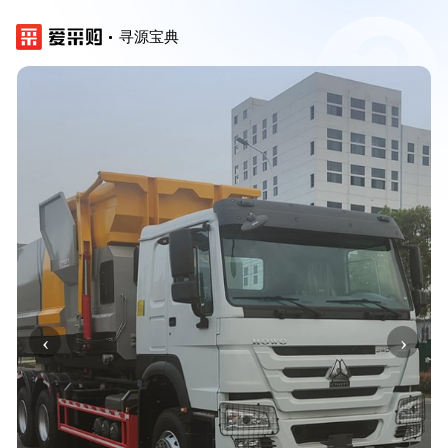
寻源宝典
‹
›