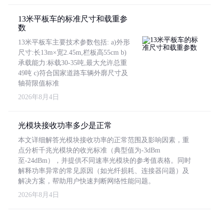
13米平板车的标准尺寸和载重参
数
13米平板车主要技术参数包括: a)外形
尺寸:长13m×宽2.45m,栏板高55cm b)
承载能力:标载30-35吨,最大允许总重
49吨 c)符合国家道路车辆外廓尺寸及
轴荷限值标准
2026年8月4日
光模块接收功率多少是正常
本文详细解答光模块接收功率的正常范围及影响因素，重
点分析千兆光模块的收光标准（典型值为-3dBm
至-24dBm），并提供不同速率光模块的参考值表格。同时
解释功率异常的常见原因（如光纤损耗、连接器问题）及
解决方案，帮助用户快速判断网络性能问题。
2026年8月4日