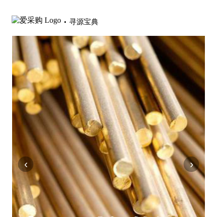
寻源宝典
‹
›