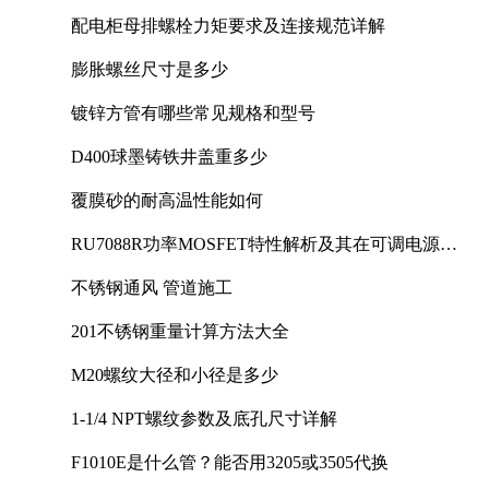
配电柜母排螺栓力矩要求及连接规范详解
膨胀螺丝尺寸是多少
镀锌方管有哪些常见规格和型号
D400球墨铸铁井盖重多少
覆膜砂的耐高温性能如何
RU7088R功率MOSFET特性解析及其在可调电源设
计中的实践
不锈钢通风 管道施工
201不锈钢重量计算方法大全
M20螺纹大径和小径是多少
1-1/4 NPT螺纹参数及底孔尺寸详解
F1010E是什么管？能否用3205或3505代换