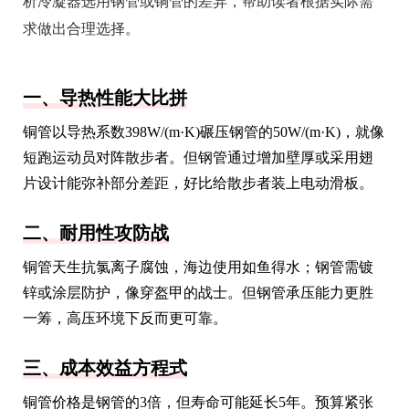
析冷凝器选用钢管或铜管的差异，帮助读者根据实际需
求做出合理选择。
一、导热性能大比拼
铜管以导热系数398W/(m·K)碾压钢管的50W/(m·K)，就像
短跑运动员对阵散步者。但钢管通过增加壁厚或采用翅
片设计能弥补部分差距，好比给散步者装上电动滑板。
二、耐用性攻防战
铜管天生抗氯离子腐蚀，海边使用如鱼得水；钢管需镀
锌或涂层防护，像穿盔甲的战士。但钢管承压能力更胜
一筹，高压环境下反而更可靠。
三、成本效益方程式
铜管价格是钢管的3倍，但寿命可能延长5年。预算紧张