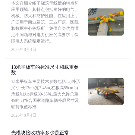
本文详细介绍了浇筑母线槽的特点和
应用领域。其特点包括良好的电气、
机械、防火和防护性能。在应用上，
广泛用于商业建筑、工业厂房、医院
和数据中心等场所，凭借自身优势满
足不同领域对电力供应的高要求，保
障电力系统稳定运行。
2026年8月4日
13米平板车的标准尺寸和载重参
数
13米平板车主要技术参数包括: a)外形
尺寸:长13m×宽2.45m,栏板高55cm b)
承载能力:标载30-35吨,最大允许总重
49吨 c)符合国家道路车辆外廓尺寸及
轴荷限值标准
2026年8月4日
光模块接收功率多少是正常