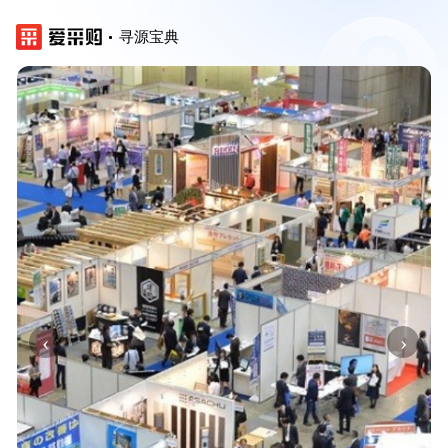
寻源宝典
‹
›