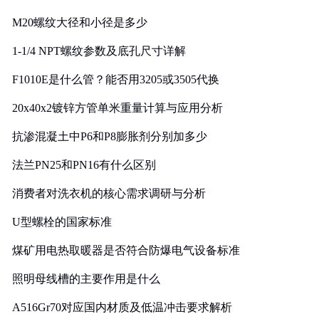
M20螺纹大径和小径是多少
1-1/4 NPT螺纹参数及底孔尺寸详解
F1010E是什么管？能否用3205或3505代换
20x40x2镀锌方管单米重量计算与应用分析
抗渗混凝土中P6和P8膨胀剂分别加多少
法兰PN25和PN16有什么区别
消费者对洗衣机的核心需求调研与分析
U型螺栓的国家标准
煤矿用电热取暖器是否符合防爆电气设备标准
照明母线槽的主要作用是什么
A516Gr70对应国内材质及低温冲击要求解析