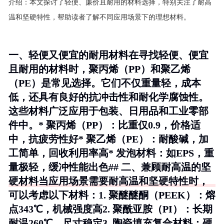
介绍：
本文探讨了轻便、廉价且耐用的材料选择，特别关注了耐高
温和坚硬特性，帮助读者了解不同应用场景下的理想材料。
一、轻便又便宜的耐用材料在寻找轻便、便宜
且耐用的材料时，聚丙烯（PP）和聚乙烯
（PE）是常见选择。它们不仅重量轻，成本
低，还具有良好的抗冲击性和耐化学腐蚀性。
这些材料广泛应用于包装、日用品和工业零部
件中。*
聚丙烯（PP）
：比重仅0.9，价格适
中，抗疲劳性好*
聚乙烯（PE）
：耐酸碱，加
工简单，回收利用率高*
发泡材料
：如EPS，重
量极轻，缓冲性能出色## 二、兼顾耐高温的坚
硬材料当应用场景需要耐高温和坚硬特性时，
可以考虑以下材料：1.
聚醚醚酮（PEEK）
：熔
点343℃，机械强度高2.
聚酰亚胺（PI）
：长期
耐温260℃，尺寸稳定3.
陶瓷填充复合材料
：硬