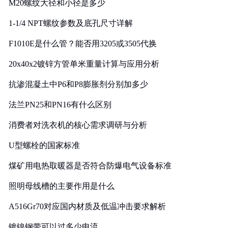
M20螺纹大径和小径是多少
1-1/4 NPT螺纹参数及底孔尺寸详解
F1010E是什么管？能否用3205或3505代换
20x40x2镀锌方管单米重量计算与应用分析
抗渗混凝土中P6和P8膨胀剂分别加多少
法兰PN25和PN16有什么区别
消费者对洗衣机的核心需求调研与分析
U型螺栓的国家标准
煤矿用电热取暖器是否符合防爆电气设备标准
照明母线槽的主要作用是什么
A516Gr70对应国内材质及低温冲击要求解析
镀镍钢带可以过多少电流