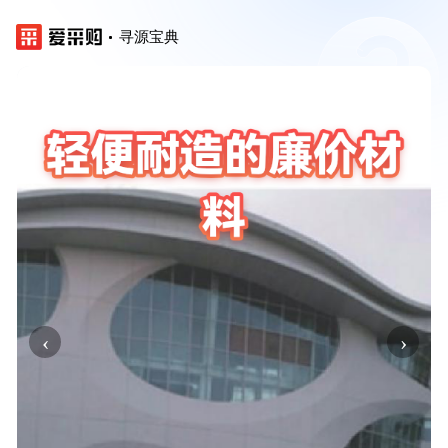
寻源宝典
‹
›