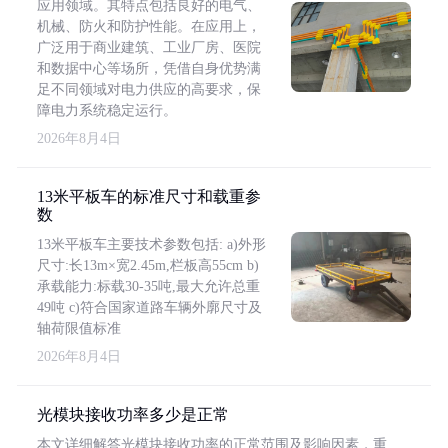
应用领域。其特点包括良好的电气、
机械、防火和防护性能。在应用上，
广泛用于商业建筑、工业厂房、医院
和数据中心等场所，凭借自身优势满
足不同领域对电力供应的高要求，保
障电力系统稳定运行。
2026年8月4日
13米平板车的标准尺寸和载重参
数
13米平板车主要技术参数包括: a)外形
尺寸:长13m×宽2.45m,栏板高55cm b)
承载能力:标载30-35吨,最大允许总重
49吨 c)符合国家道路车辆外廓尺寸及
轴荷限值标准
2026年8月4日
光模块接收功率多少是正常
本文详细解答光模块接收功率的正常范围及影响因素，重