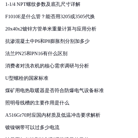
1-1/4 NPT螺纹参数及底孔尺寸详解
F1010E是什么管？能否用3205或3505代换
20x40x2镀锌方管单米重量计算与应用分析
抗渗混凝土中P6和P8膨胀剂分别加多少
法兰PN25和PN16有什么区别
消费者对洗衣机的核心需求调研与分析
U型螺栓的国家标准
煤矿用电热取暖器是否符合防爆电气设备标准
照明母线槽的主要作用是什么
A516Gr70对应国内材质及低温冲击要求解析
镀镍钢带可以过多少电流