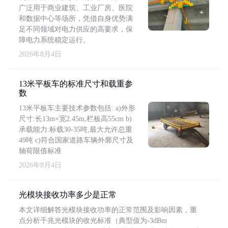
广泛用于商业建筑、工业厂房、医院
和数据中心等场所，凭借自身优势满
足不同领域对电力供应的高要求，保
障电力系统稳定运行。
2026年8月4日
13米平板车的标准尺寸和载重参
数
13米平板车主要技术参数包括: a)外形
尺寸:长13m×宽2.45m,栏板高55cm b)
承载能力:标载30-35吨,最大允许总重
49吨 c)符合国家道路车辆外廓尺寸及
轴荷限值标准
2026年8月4日
光模块接收功率多少是正常
本文详细解答光模块接收功率的正常范围及影响因素，重
点分析千兆光模块的收光标准（典型值为-3dBm