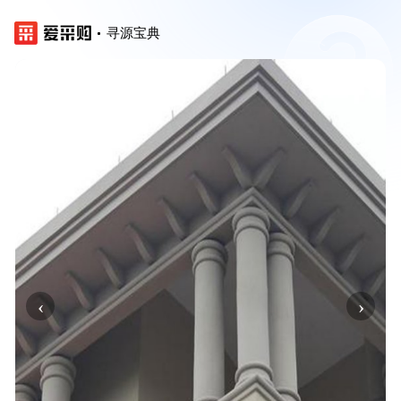
寻源宝典
‹
›