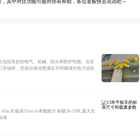
考，其中对比功能可能对你有帮助，各位老板快去试试吧～
点包括良好的电气、机械、防火和防护性能。在应
心等场所，凭借自身优势满足不同领域对电力供应
5m,栏板高55cm b)承载能力:标载30-35吨,最大允
标准