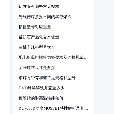
铝方管有哪些常见规格
光线传媒参投三国的星空爆冷
横担型号对应重量
锰矿石产品化合水含量
曲臂车规格型号大全
配电柜母排螺栓力矩要求及连接规范详
解
膨胀螺丝尺寸是多少
镀锌方管有哪些常见规格和型号
D400球墨铸铁井盖重多少
覆膜砂的耐高温性能如何
RU7088R功率MOSFET特性解析及其在
可调电源设计中的实践