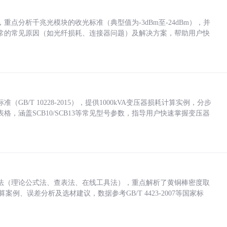
点分析千兆光模块的收光标准（典型值为-3dBm至-24dBm），并
常的常见原因（如光纤损耗、连接器问题）及解决方案，帮助用户快
/T 10228-2015），提供1000kVA变压器损耗计算实例，分步
，涵盖SCB10/SCB13等常见型号参数，指导用户快速掌握变压器
法（理论公式法、查表法、在线工具法），重点解析了黄铜棒密度取
计算案例、误差分析及选材建议，数据参考GB/T 4423-2007等国家标