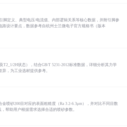
括各引脚定义、典型电压/电流值、内部逻辑关系等核心数据，并附引脚参
电路设计要点，数据参考自杭州士兰微电子官方规格书（版本
_1/2H状态），结合GB/T 5231-2012标准数据，详细分析其力学
差异，为工业选材提供参考。
砂200目对应的表面粗糙度（Ra 3.2-6.3μm），并对比不同目数
业实践，帮助用户根据需求选择合适的喷砂参数。