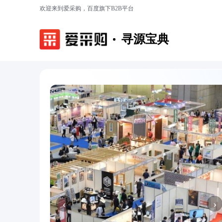
欢迎来到爱采购，百度旗下B2B平台
寻源宝典
‹
›