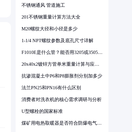
不锈钢通风 管道施工
201不锈钢重量计算方法大全
M20螺纹大径和小径是多少
1-1/4 NPT螺纹参数及底孔尺寸详解
F1010E是什么管？能否用3205或3505代
换
20x40x2镀锌方管单米重量计算与应用
分析
抗渗混凝土中P6和P8膨胀剂分别加多少
法兰PN25和PN16有什么区别
消费者对洗衣机的核心需求调研与分析
U型螺栓的国家标准
煤矿用电热取暖器是否符合防爆电气设
备标准