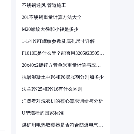
不锈钢通风 管道施工
201不锈钢重量计算方法大全
M20螺纹大径和小径是多少
1-1/4 NPT螺纹参数及底孔尺寸详解
F1010E是什么管？能否用3205或3505代
换
20x40x2镀锌方管单米重量计算与应用
分析
抗渗混凝土中P6和P8膨胀剂分别加多少
法兰PN25和PN16有什么区别
消费者对洗衣机的核心需求调研与分析
U型螺栓的国家标准
煤矿用电热取暖器是否符合防爆电气设
备标准