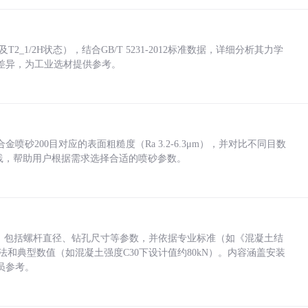
_1/2H状态），结合GB/T 5231-2012标准数据，详细分析其力学
差异，为工业选材提供参考。
砂200目对应的表面粗糙度（Ra 3.2-6.3μm），并对比不同目数
业实践，帮助用户根据需求选择合适的喷砂参数。
力，包括螺杆直径、钻孔尺寸等参数，并依据专业标准（如《混凝土结
方法和典型数值（如混凝土强度C30下设计值约80kN）。内容涵盖安装
员参考。