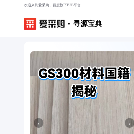
欢迎来到爱采购，百度旗下B2B平台
寻源宝典
‹
›