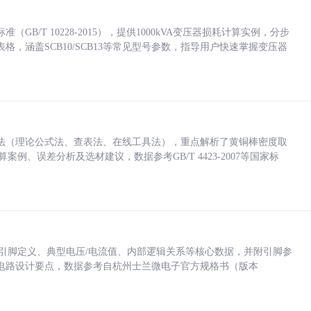
/T 10228-2015），提供1000kVA变压器损耗计算实例，分步
，涵盖SCB10/SCB13等常见型号参数，指导用户快速掌握变压器
法（理论公式法、查表法、在线工具法），重点解析了黄铜棒密度取
计算案例、误差分析及选材建议，数据参考GB/T 4423-2007等国家标
括各引脚定义、典型电压/电流值、内部逻辑关系等核心数据，并附引脚参
电路设计要点，数据参考自杭州士兰微电子官方规格书（版本