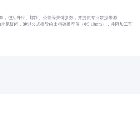
底孔计算，包括外径、螺距、公差等关键参数，并提供专业数据来源
孔尺寸的常见疑问，通过公式推导给出精确推荐值（Φ5.18mm），并附加工艺
药品医疗器械网络信息服务备案(京)网药械信息备字（2021）第00159号
京ICP证030173号
京公网安备11000002000001号