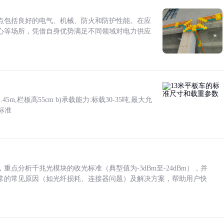
点包括良好的电气、机械、防火和防护性能。在应
心等场所，凭借自身优势满足不同领域对电力供应
5m,栏板高55cm b)承载能力:标载30-35吨,最大允
标准
点分析千兆光模块的收光标准（典型值为-3dBm至-24dBm），并
常的常见原因（如光纤损耗、连接器问题）及解决方案，帮助用户快