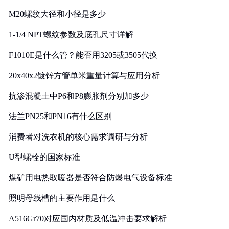
M20螺纹大径和小径是多少
1-1/4 NPT螺纹参数及底孔尺寸详解
F1010E是什么管？能否用3205或3505代换
20x40x2镀锌方管单米重量计算与应用分析
抗渗混凝土中P6和P8膨胀剂分别加多少
法兰PN25和PN16有什么区别
消费者对洗衣机的核心需求调研与分析
U型螺栓的国家标准
煤矿用电热取暖器是否符合防爆电气设备标准
照明母线槽的主要作用是什么
A516Gr70对应国内材质及低温冲击要求解析