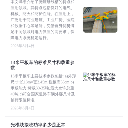
本文详细介绍了浇筑母线槽的特点和
应用领域。其特点包括良好的电气、
机械、防火和防护性能。在应用上，
广泛用于商业建筑、工业厂房、医院
和数据中心等场所，凭借自身优势满
足不同领域对电力供应的高要求，保
障电力系统稳定运行。
2026年8月4日
13米平板车的标准尺寸和载重参
数
13米平板车主要技术参数包括: a)外形
尺寸:长13m×宽2.45m,栏板高55cm b)
承载能力:标载30-35吨,最大允许总重
49吨 c)符合国家道路车辆外廓尺寸及
轴荷限值标准
2026年8月4日
光模块接收功率多少是正常