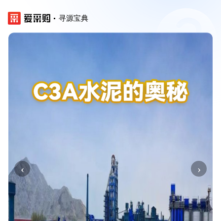
寻源宝典
‹
›