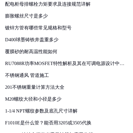
配电柜母排螺栓力矩要求及连接规范详解
膨胀螺丝尺寸是多少
镀锌方管有哪些常见规格和型号
D400球墨铸铁井盖重多少
覆膜砂的耐高温性能如何
RU7088R功率MOSFET特性解析及其在可调电源设计中的
实践
不锈钢通风 管道施工
201不锈钢重量计算方法大全
M20螺纹大径和小径是多少
1-1/4 NPT螺纹参数及底孔尺寸详解
F1010E是什么管？能否用3205或3505代换