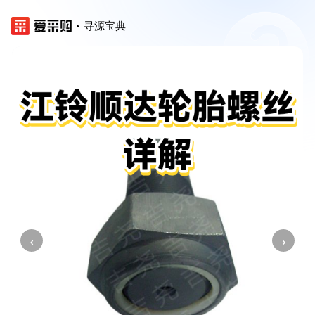
寻源宝典
‹
›