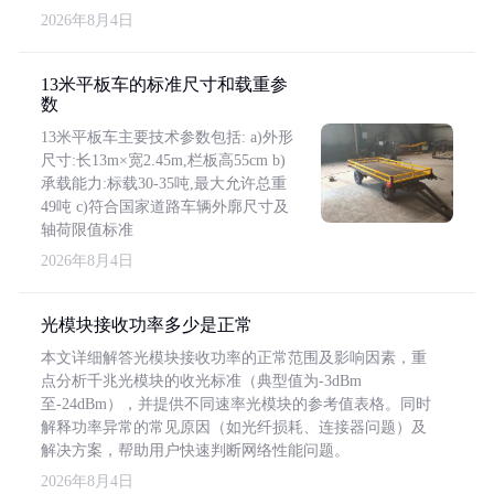
2026年8月4日
13米平板车的标准尺寸和载重参
数
13米平板车主要技术参数包括: a)外形
尺寸:长13m×宽2.45m,栏板高55cm b)
承载能力:标载30-35吨,最大允许总重
49吨 c)符合国家道路车辆外廓尺寸及
轴荷限值标准
2026年8月4日
光模块接收功率多少是正常
本文详细解答光模块接收功率的正常范围及影响因素，重
点分析千兆光模块的收光标准（典型值为-3dBm
至-24dBm），并提供不同速率光模块的参考值表格。同时
解释功率异常的常见原因（如光纤损耗、连接器问题）及
解决方案，帮助用户快速判断网络性能问题。
2026年8月4日