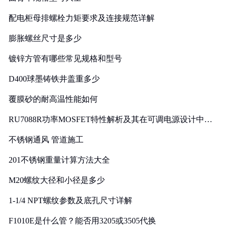
配电柜母排螺栓力矩要求及连接规范详解
膨胀螺丝尺寸是多少
镀锌方管有哪些常见规格和型号
D400球墨铸铁井盖重多少
覆膜砂的耐高温性能如何
RU7088R功率MOSFET特性解析及其在可调电源设计中的
实践
不锈钢通风 管道施工
201不锈钢重量计算方法大全
M20螺纹大径和小径是多少
1-1/4 NPT螺纹参数及底孔尺寸详解
F1010E是什么管？能否用3205或3505代换