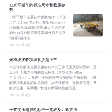
13米平板车的标准尺寸和载重参
数
13米平板车主要技术参数包括: a)外形
尺寸:长13m×宽2.45m,栏板高55cm b)
承载能力:标载30-35吨,最大允许总重
49吨 c)符合国家道路车辆外廓尺寸及
轴荷限值标准
2026年8月4日
光模块接收功率多少是正常
本文详细解答光模块接收功率的正常范围及影响因素，重
点分析千兆光模块的收光标准（典型值为-3dBm
至-24dBm），并提供不同速率光模块的参考值表格。同时
解释功率异常的常见原因（如光纤损耗、连接器问题）及
解决方案，帮助用户快速判断网络性能问题。
2026年8月4日
干式变压器损耗标准一览表及计算方法