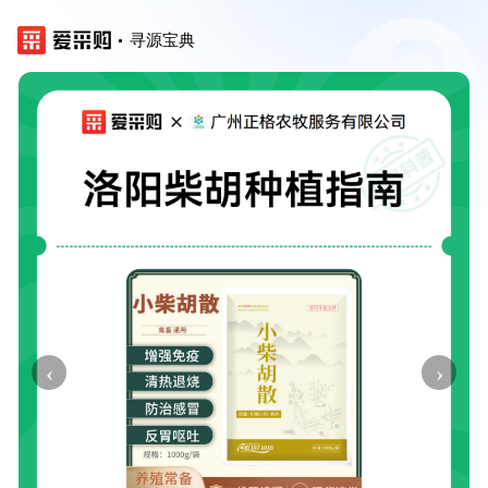
寻源宝典
‹
›