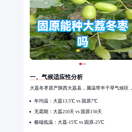
一、气候适应性分析
大荔冬枣原产陕西大荔县，属温带半干旱气候区
年均温：大荔13.5℃ vs 固原7℃
无霜期：大荔210天 vs 固原150天
极端低温：大荔-15℃ vs 固原-25℃