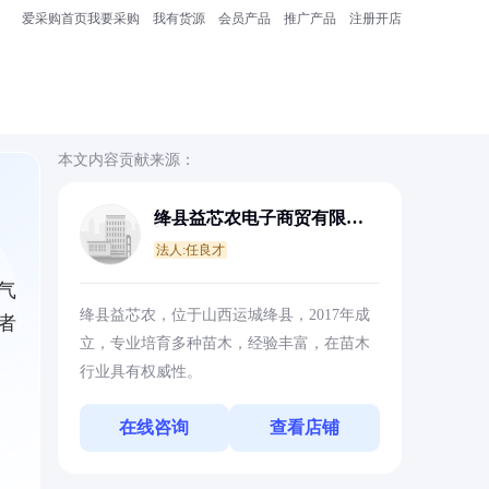
爱采购首页
我要采购
我有货源
会员产品
推广产品
注册开店
本文内容贡献来源：
绛县益芯农电子商贸有限公
司
法人:任良才
气
绛县益芯农，位于山西运城绛县，2017年成
者
立，专业培育多种苗木，经验丰富，在苗木
行业具有权威性。
在线咨询
查看店铺