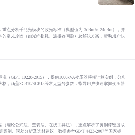
点分析千兆光模块的收光标准（典型值为-3dBm至-24dBm），并
常的常见原因（如光纤损耗、连接器问题）及解决方案，帮助用户快
/T 10228-2015），提供1000kVA变压器损耗计算实例，分步
，涵盖SCB10/SCB13等常见型号参数，指导用户快速掌握变压器
法（理论公式法、查表法、在线工具法），重点解析了黄铜棒密度取
计算案例、误差分析及选材建议，数据参考GB/T 4423-2007等国家标