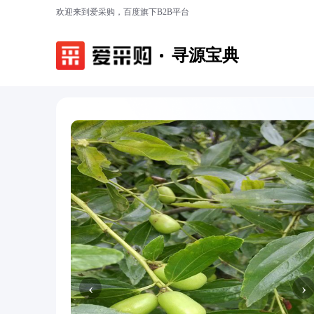
欢迎来到爱采购，百度旗下B2B平台
寻源宝典
‹
›