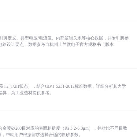
括各引脚定义、典型电压/电流值、内部逻辑关系等核心数据，并附引脚参
电路设计要点，数据参考自杭州士兰微电子官方规格书（版本
_1/2H状态），结合GB/T 5231-2012标准数据，详细分析其力学
差异，为工业选材提供参考。
砂200目对应的表面粗糙度（Ra 3.2-6.3μm），并对比不同目数
业实践，帮助用户根据需求选择合适的喷砂参数。