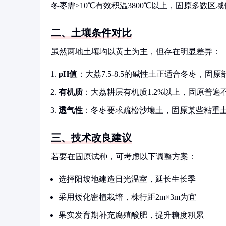
冬枣需≥10℃有效积温3800℃以上，固原多数区
二、土壤条件对比
虽然两地土壤均以黄土为主，但存在明显差异：
pH值
：大荔7.5-8.5的碱性土正适合冬枣，固原
有机质
：大荔耕层有机质1.2%以上，固原普遍不足
透气性
：冬枣要求疏松沙壤土，固原某些粘重
三、技术改良建议
若要在固原试种，可考虑以下调整方案：
选择阳坡地建造日光温室，延长生长季
采用矮化密植栽培，株行距2m×3m为宜
果实发育期补充腐殖酸肥，提升糖度积累