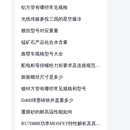
铝方管有哪些常见规格
光线传媒参投三国的星空爆冷
横担型号对应重量
锰矿石产品化合水含量
曲臂车规格型号大全
配电柜母排螺栓力矩要求及连接规范详
解
膨胀螺丝尺寸是多少
镀锌方管有哪些常见规格和型号
D400球墨铸铁井盖重多少
覆膜砂的耐高温性能如何
RU7088R功率MOSFET特性解析及其在
可调电源设计中的实践