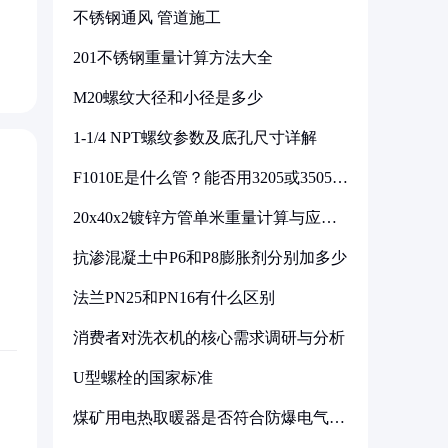
不锈钢通风 管道施工
201不锈钢重量计算方法大全
M20螺纹大径和小径是多少
1-1/4 NPT螺纹参数及底孔尺寸详解
F1010E是什么管？能否用3205或3505代
换
20x40x2镀锌方管单米重量计算与应用
分析
抗渗混凝土中P6和P8膨胀剂分别加多少
法兰PN25和PN16有什么区别
消费者对洗衣机的核心需求调研与分析
U型螺栓的国家标准
煤矿用电热取暖器是否符合防爆电气设
备标准