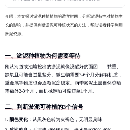
介绍：
本文探讨淤泥种植植物的适宜时间，分析淤泥特性对植物生
长的影响，并提供判断淤泥可种植状态的方法，帮助读者科学利用
淤泥资源。
一、淤泥种植物为何需要等待
刚从河道或池塘挖出的淤泥就像没醒好的面团——黏重、
缺氧且可能含过量盐分。微生物需要3-6个月分解有机质，
重金属等物质也会逐渐沉淀稳定。雨季淤泥土层自然晾晒
需额外2-3个月，而机械翻晒可缩短至1个月。
二、判断淤泥可种植的3个信号
颜色变化
：从黑灰色转为灰褐色，无明显臭味
质地改良
：手握成团轻碰即散，含水量约30%-40%