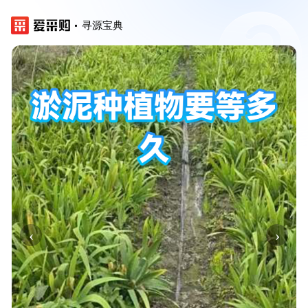
寻源宝典
‹
›