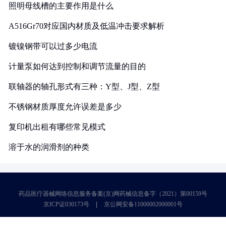
照明母线槽的主要作用是什么
A516Gr70对应国内材质及低温冲击要求解析
镀镍钢带可以过多少电流
计量泵如何达到控制和调节流量的目的
联轴器的轴孔形式有三种：Y型、J型、Z型
不锈钢材质厚度允许误差是多少
复印机出租有哪些常见模式
溶于水的润滑剂的种类
药品医疗器械网络信息服务备案(京)网药械信息备字（2021）第00159号
京ICP证030173号
京公网安备11000002000001号