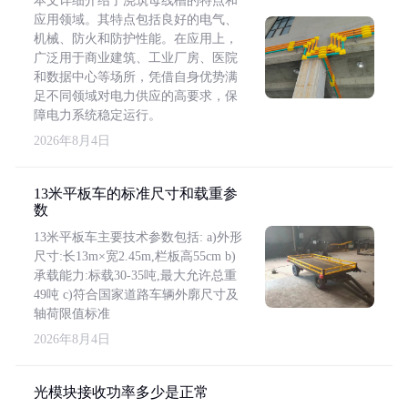
本文详细介绍了浇筑母线槽的特点和
应用领域。其特点包括良好的电气、
机械、防火和防护性能。在应用上，
广泛用于商业建筑、工业厂房、医院
和数据中心等场所，凭借自身优势满
足不同领域对电力供应的高要求，保
障电力系统稳定运行。
2026年8月4日
13米平板车的标准尺寸和载重参
数
13米平板车主要技术参数包括: a)外形
尺寸:长13m×宽2.45m,栏板高55cm b)
承载能力:标载30-35吨,最大允许总重
49吨 c)符合国家道路车辆外廓尺寸及
轴荷限值标准
2026年8月4日
光模块接收功率多少是正常