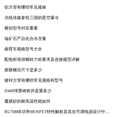
铝方管有哪些常见规格
光线传媒参投三国的星空爆冷
横担型号对应重量
锰矿石产品化合水含量
曲臂车规格型号大全
配电柜母排螺栓力矩要求及连接规范详解
膨胀螺丝尺寸是多少
镀锌方管有哪些常见规格和型号
D400球墨铸铁井盖重多少
覆膜砂的耐高温性能如何
RU7088R功率MOSFET特性解析及其在可调电源设计中的
实践