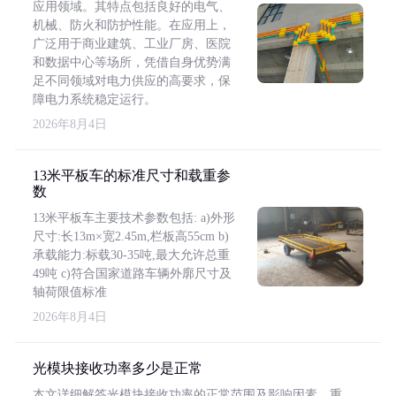
应用领域。其特点包括良好的电气、
机械、防火和防护性能。在应用上，
广泛用于商业建筑、工业厂房、医院
和数据中心等场所，凭借自身优势满
足不同领域对电力供应的高要求，保
障电力系统稳定运行。
2026年8月4日
13米平板车的标准尺寸和载重参
数
13米平板车主要技术参数包括: a)外形
尺寸:长13m×宽2.45m,栏板高55cm b)
承载能力:标载30-35吨,最大允许总重
49吨 c)符合国家道路车辆外廓尺寸及
轴荷限值标准
2026年8月4日
光模块接收功率多少是正常
本文详细解答光模块接收功率的正常范围及影响因素，重