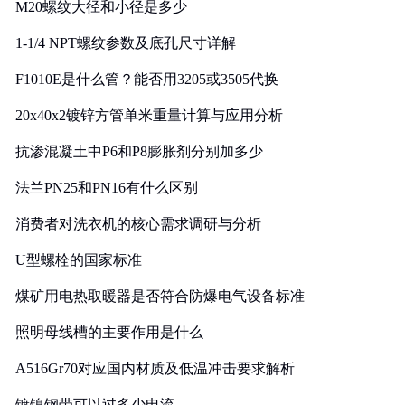
M20螺纹大径和小径是多少
1-1/4 NPT螺纹参数及底孔尺寸详解
F1010E是什么管？能否用3205或3505代换
20x40x2镀锌方管单米重量计算与应用分析
抗渗混凝土中P6和P8膨胀剂分别加多少
法兰PN25和PN16有什么区别
消费者对洗衣机的核心需求调研与分析
U型螺栓的国家标准
煤矿用电热取暖器是否符合防爆电气设备标准
照明母线槽的主要作用是什么
A516Gr70对应国内材质及低温冲击要求解析
镀镍钢带可以过多少电流