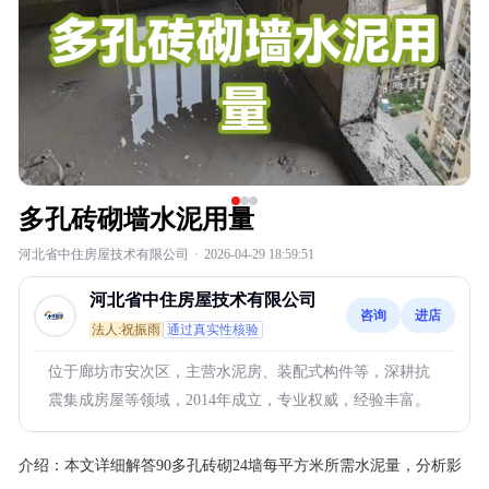
多孔砖砌墙水泥用量
河北省中住房屋技术有限公司
·
2026-04-29 18:59:51
河北省中住房屋技术有限公司
咨询
进店
法人:祝振雨
通过真实性核验
位于廊坊市安次区，主营水泥房、装配式构件等，深耕抗
震集成房屋等领域，2014年成立，专业权威，经验丰富。
介绍：
本文详细解答90多孔砖砌24墙每平方米所需水泥量，分析影