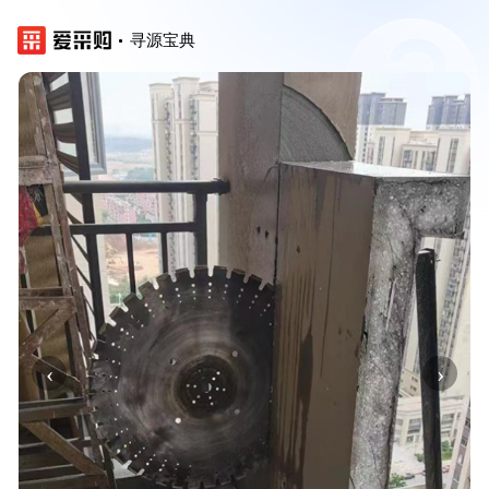
寻源宝典
‹
›