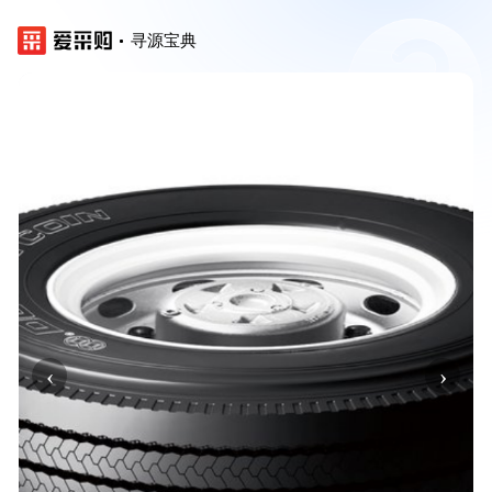
寻源宝典
‹
›