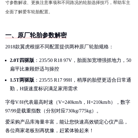
寸参数解读、更换注意事项和不同路况的轮胎选择技巧，帮助车主
全面了解爱车轮胎配置。
一、原厂轮胎参数解密
2018款翼虎根据不同配置提供两种原厂轮胎规格：
2.0T四驱版
：235/50 R18 97V，胎面加宽增强抓地力，50
扁平比兼顾舒适与操控
1.5T两驱版
：235/55 R17 99H，稍厚的胎壁更适合日常通
勤，H级速度标识满足家用需求
字母V/H代表最高时速（V=240km/h，H=210km/h），数字
97/99是载重指数（分别对应730kg/775kg）。
爱采购产品库海量丰富，能让您快速高效锁定心仪产品，
各位商家老板别再犹豫，赶紧体验起来！