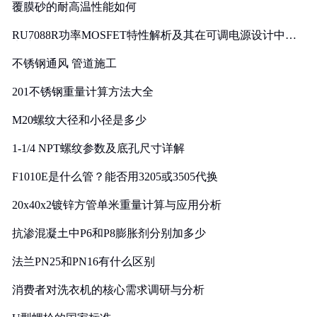
覆膜砂的耐高温性能如何
RU7088R功率MOSFET特性解析及其在可调电源设计中的
实践
不锈钢通风 管道施工
201不锈钢重量计算方法大全
M20螺纹大径和小径是多少
1-1/4 NPT螺纹参数及底孔尺寸详解
F1010E是什么管？能否用3205或3505代换
20x40x2镀锌方管单米重量计算与应用分析
抗渗混凝土中P6和P8膨胀剂分别加多少
法兰PN25和PN16有什么区别
消费者对洗衣机的核心需求调研与分析