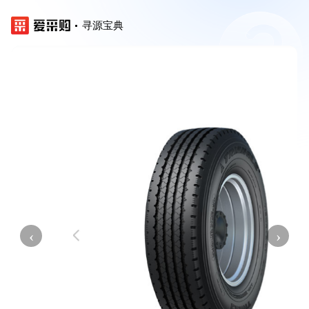
寻源宝典
‹
›