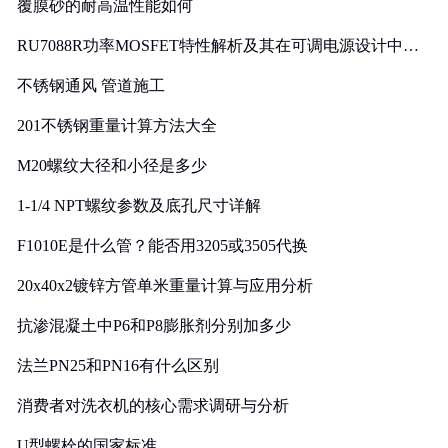
覆膜砂的耐高温性能如何
RU7088R功率MOSFET特性解析及其在可调电源设计中的
实践
不锈钢通风 管道施工
201不锈钢重量计算方法大全
M20螺纹大径和小径是多少
1-1/4 NPT螺纹参数及底孔尺寸详解
F1010E是什么管？能否用3205或3505代换
20x40x2镀锌方管单米重量计算与应用分析
抗渗混凝土中P6和P8膨胀剂分别加多少
法兰PN25和PN16有什么区别
消费者对洗衣机的核心需求调研与分析
U型螺栓的国家标准