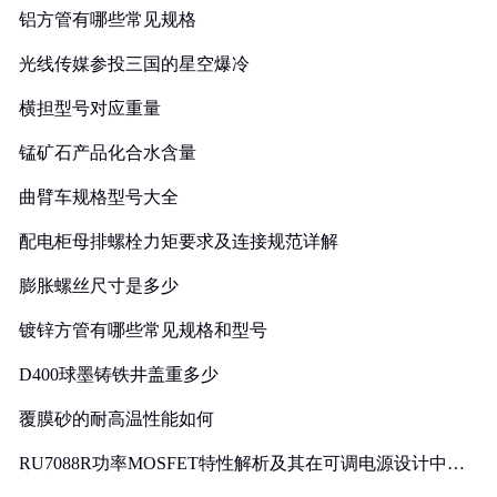
铝方管有哪些常见规格
光线传媒参投三国的星空爆冷
横担型号对应重量
锰矿石产品化合水含量
曲臂车规格型号大全
配电柜母排螺栓力矩要求及连接规范详解
膨胀螺丝尺寸是多少
镀锌方管有哪些常见规格和型号
D400球墨铸铁井盖重多少
覆膜砂的耐高温性能如何
RU7088R功率MOSFET特性解析及其在可调电源设计中的
实践