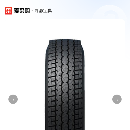
寻源宝典
‹
›