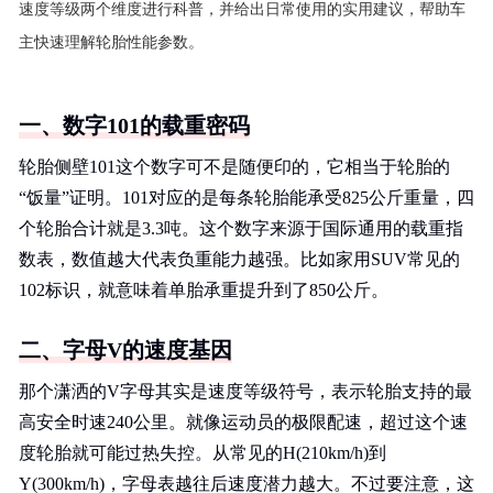
速度等级两个维度进行科普，并给出日常使用的实用建议，帮助车
主快速理解轮胎性能参数。
一、数字101的载重密码
轮胎侧壁101这个数字可不是随便印的，它相当于轮胎的
“饭量”证明。101对应的是每条轮胎能承受825公斤重量，四
个轮胎合计就是3.3吨。这个数字来源于国际通用的载重指
数表，数值越大代表负重能力越强。比如家用SUV常见的
102标识，就意味着单胎承重提升到了850公斤。
二、字母V的速度基因
那个潇洒的V字母其实是速度等级符号，表示轮胎支持的最
高安全时速240公里。就像运动员的极限配速，超过这个速
度轮胎就可能过热失控。从常见的H(210km/h)到
Y(300km/h)，字母表越往后速度潜力越大。不过要注意，这