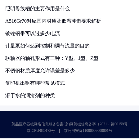
照明母线槽的主要作用是什么
A516Gr70对应国内材质及低温冲击要求解析
镀镍钢带可以过多少电流
计量泵如何达到控制和调节流量的目的
联轴器的轴孔形式有三种：Y型、J型、Z型
不锈钢材质厚度允许误差是多少
复印机出租有哪些常见模式
溶于水的润滑剂的种类
药品医疗器械网络信息服务备案(京)网药械信息备字（2021）第00159号
京ICP证030173号
京公网安备11000002000001号