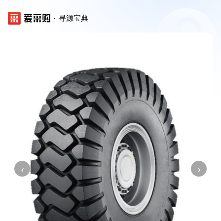
寻源宝典
‹
›