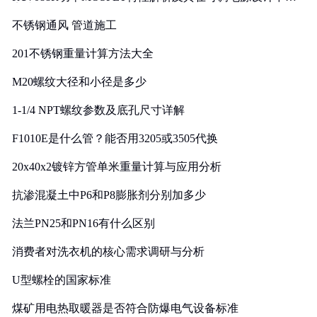
实践
不锈钢通风 管道施工
201不锈钢重量计算方法大全
M20螺纹大径和小径是多少
1-1/4 NPT螺纹参数及底孔尺寸详解
F1010E是什么管？能否用3205或3505代换
20x40x2镀锌方管单米重量计算与应用分析
抗渗混凝土中P6和P8膨胀剂分别加多少
法兰PN25和PN16有什么区别
消费者对洗衣机的核心需求调研与分析
U型螺栓的国家标准
煤矿用电热取暖器是否符合防爆电气设备标准