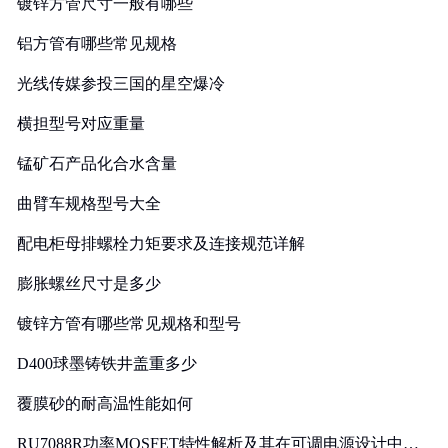
镀锌方管尺寸一般有哪些
铝方管有哪些常见规格
光线传媒参投三国的星空爆冷
横担型号对应重量
锰矿石产品化合水含量
曲臂车规格型号大全
配电柜母排螺栓力矩要求及连接规范详解
膨胀螺丝尺寸是多少
镀锌方管有哪些常见规格和型号
D400球墨铸铁井盖重多少
覆膜砂的耐高温性能如何
RU7088R功率MOSFET特性解析及其在可调电源设计中的