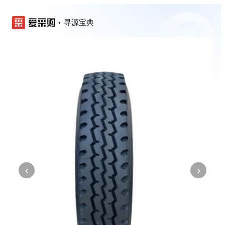
寻源宝典
‹
›