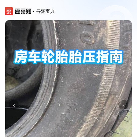
寻源宝典
‹
›