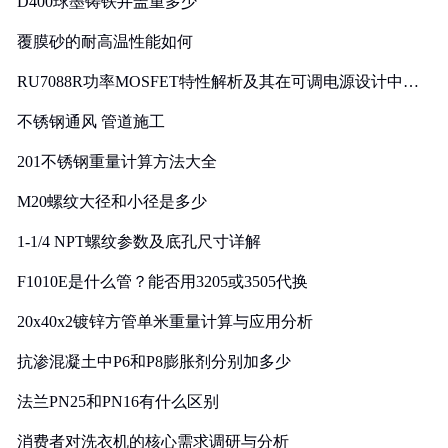
D400球墨铸铁井盖重多少
覆膜砂的耐高温性能如何
RU7088R功率MOSFET特性解析及其在可调电源设计中的
实践
不锈钢通风 管道施工
201不锈钢重量计算方法大全
M20螺纹大径和小径是多少
1-1/4 NPT螺纹参数及底孔尺寸详解
F1010E是什么管？能否用3205或3505代换
20x40x2镀锌方管单米重量计算与应用分析
抗渗混凝土中P6和P8膨胀剂分别加多少
法兰PN25和PN16有什么区别
消费者对洗衣机的核心需求调研与分析