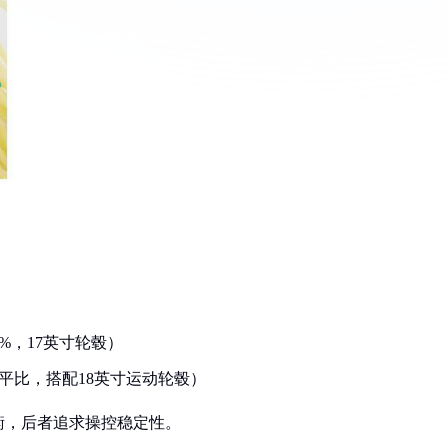
50%，17英寸轮毂）
低扁平比，搭配18英寸运动轮毂）
衡，后者追求操控稳定性。