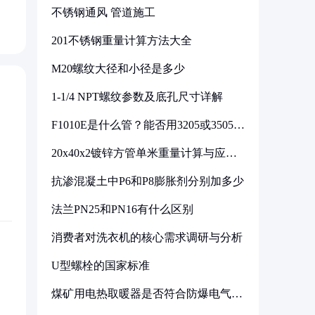
不锈钢通风 管道施工
201不锈钢重量计算方法大全
M20螺纹大径和小径是多少
1-1/4 NPT螺纹参数及底孔尺寸详解
F1010E是什么管？能否用3205或3505代
换
20x40x2镀锌方管单米重量计算与应用
分析
抗渗混凝土中P6和P8膨胀剂分别加多少
法兰PN25和PN16有什么区别
消费者对洗衣机的核心需求调研与分析
U型螺栓的国家标准
煤矿用电热取暖器是否符合防爆电气设
备标准