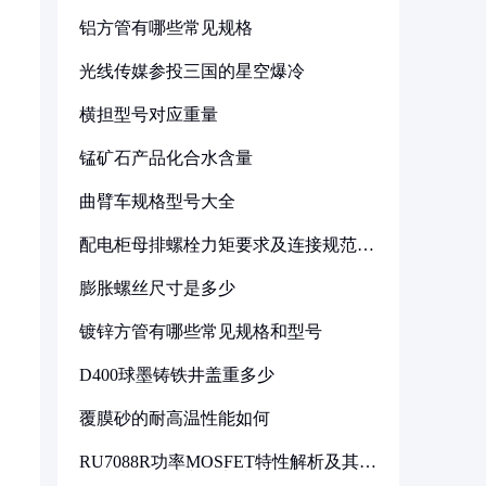
铝方管有哪些常见规格
光线传媒参投三国的星空爆冷
横担型号对应重量
锰矿石产品化合水含量
曲臂车规格型号大全
配电柜母排螺栓力矩要求及连接规范详
解
膨胀螺丝尺寸是多少
镀锌方管有哪些常见规格和型号
D400球墨铸铁井盖重多少
覆膜砂的耐高温性能如何
RU7088R功率MOSFET特性解析及其在
可调电源设计中的实践