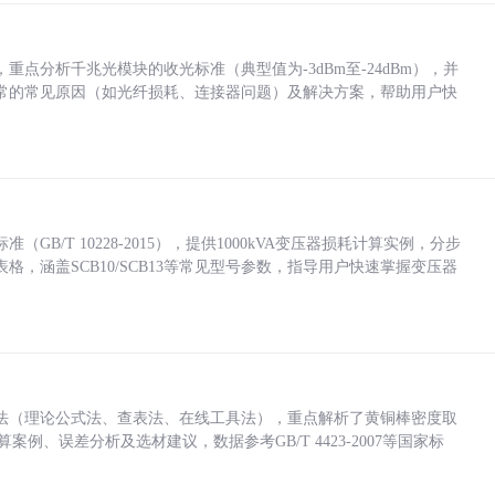
点分析千兆光模块的收光标准（典型值为-3dBm至-24dBm），并
常的常见原因（如光纤损耗、连接器问题）及解决方案，帮助用户快
/T 10228-2015），提供1000kVA变压器损耗计算实例，分步
，涵盖SCB10/SCB13等常见型号参数，指导用户快速掌握变压器
法（理论公式法、查表法、在线工具法），重点解析了黄铜棒密度取
计算案例、误差分析及选材建议，数据参考GB/T 4423-2007等国家标