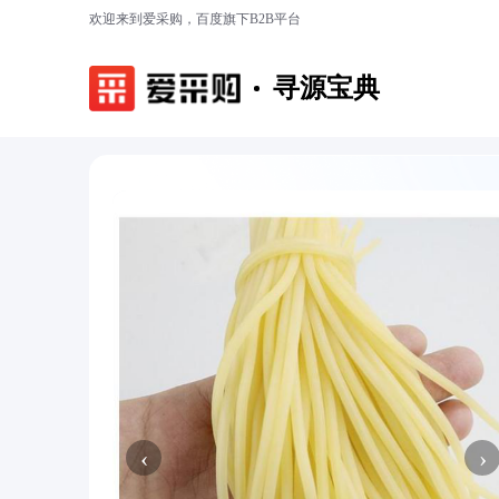
欢迎来到爱采购，百度旗下B2B平台
寻源宝典
‹
›