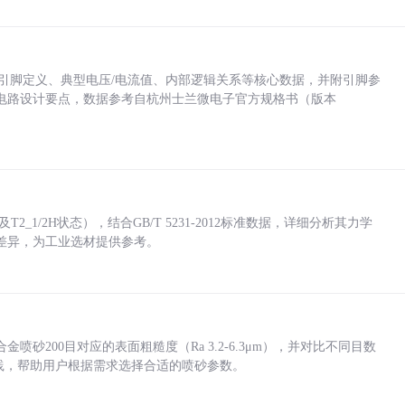
括各引脚定义、典型电压/电流值、内部逻辑关系等核心数据，并附引脚参
电路设计要点，数据参考自杭州士兰微电子官方规格书（版本
_1/2H状态），结合GB/T 5231-2012标准数据，详细分析其力学
差异，为工业选材提供参考。
砂200目对应的表面粗糙度（Ra 3.2-6.3μm），并对比不同目数
业实践，帮助用户根据需求选择合适的喷砂参数。