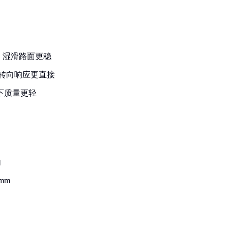
积，湿滑路面更稳
，转向响应更直接
簧下质量更轻
内
mm