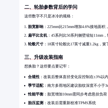
二、轮胎参数背后的学问
这些数字不只是冰冷的规格：
胎宽影响
：225mm比215mm增加4.6%接地面
扁平比玄机
：45系列比50系列侧壁缩短11mm
轮毂尺寸
：18英寸轮毂比17英寸减重1.2kg，
三、升级改装指南
想换胎？这些要点要记牢：
合规性
：改装后整体直径变化应控制在±3%以
季节适配
：南方多雨地区建议胎纹深度不小于3
性能平衡
：胎宽增加10mm需同步考虑悬挂负荷
胎压监测
：改装后需重新校准TPMS系统