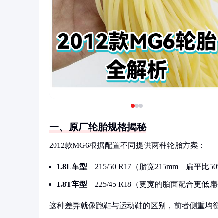
一、原厂轮胎规格揭秘
2012款MG6根据配置不同提供两种轮胎方案：
1.8L车型
：215/50 R17（胎宽215mm，扁平比
1.8T车型
：225/45 R18（更宽的胎面配合更
这种差异就像跑鞋与运动鞋的区别，前者侧重均