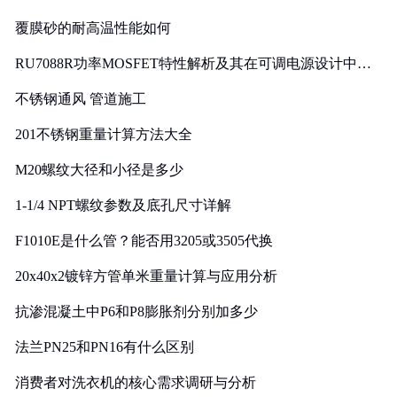
覆膜砂的耐高温性能如何
RU7088R功率MOSFET特性解析及其在可调电源设计中的
实践
不锈钢通风 管道施工
201不锈钢重量计算方法大全
M20螺纹大径和小径是多少
1-1/4 NPT螺纹参数及底孔尺寸详解
F1010E是什么管？能否用3205或3505代换
20x40x2镀锌方管单米重量计算与应用分析
抗渗混凝土中P6和P8膨胀剂分别加多少
法兰PN25和PN16有什么区别
消费者对洗衣机的核心需求调研与分析