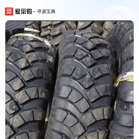
寻源宝典
‹
›