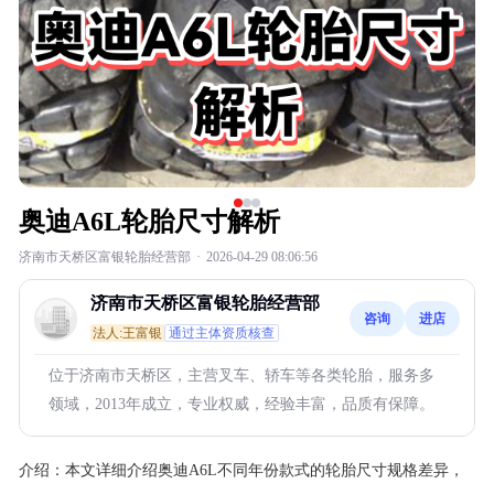
奥迪A6L轮胎尺寸解析
济南市天桥区富银轮胎经营部
·
2026-04-29 08:06:56
济南市天桥区富银轮胎经营部
咨询
进店
法人:王富银
通过主体资质核查
位于济南市天桥区，主营叉车、轿车等各类轮胎，服务多
领域，2013年成立，专业权威，经验丰富，品质有保障。
介绍：
本文详细介绍奥迪A6L不同年份款式的轮胎尺寸规格差异，