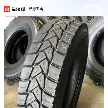
寻源宝典
‹
›