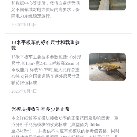
和数据中心等场所，凭借自身优势满
足不同领域对电力供应的高要求，保
障电力系统稳定运行。
2026年8月4日
13米平板车的标准尺寸和载重参
数
13米平板车主要技术参数包括: a)外形
尺寸:长13m×宽2.45m,栏板高55cm b)
承载能力:标载30-35吨,最大允许总重
49吨 c)符合国家道路车辆外廓尺寸及
轴荷限值标准
2026年8月4日
光模块接收功率多少是正常
本文详细解答光模块接收功率的正常范围及影响因素，重
点分析千兆光模块的收光标准（典型值为-3dBm
至-24dBm），并提供不同速率光模块的参考值表格。同时