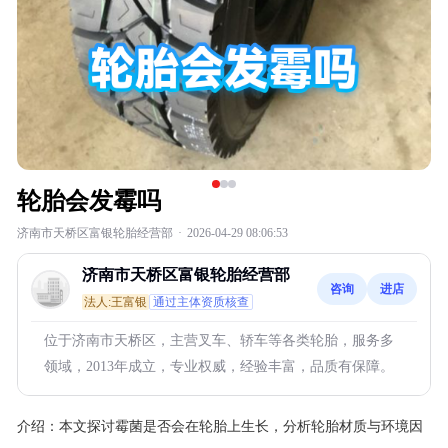
轮胎会发霉吗
济南市天桥区富银轮胎经营部
·
2026-04-29 08:06:53
济南市天桥区富银轮胎经营部
咨询
进店
法人:王富银
通过主体资质核查
位于济南市天桥区，主营叉车、轿车等各类轮胎，服务多
领域，2013年成立，专业权威，经验丰富，品质有保障。
介绍：
本文探讨霉菌是否会在轮胎上生长，分析轮胎材质与环境因