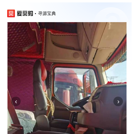
寻源宝典
‹
›