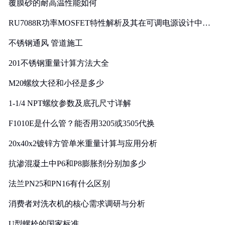
覆膜砂的耐高温性能如何
RU7088R功率MOSFET特性解析及其在可调电源设计中的
实践
不锈钢通风 管道施工
201不锈钢重量计算方法大全
M20螺纹大径和小径是多少
1-1/4 NPT螺纹参数及底孔尺寸详解
F1010E是什么管？能否用3205或3505代换
20x40x2镀锌方管单米重量计算与应用分析
抗渗混凝土中P6和P8膨胀剂分别加多少
法兰PN25和PN16有什么区别
消费者对洗衣机的核心需求调研与分析
U型螺栓的国家标准