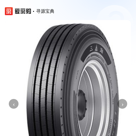
寻源宝典
‹
›