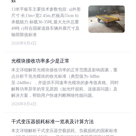
数
13米平板车主要技术参数包括: a)外形
尺寸:长13m×宽2.45m,栏板高55cm b)
承载能力:标载30-35吨,最大允许总重
49吨 c)符合国家道路车辆外廓尺寸及
轴荷限值标准
2026年8月4日
光模块接收功率多少是正常
本文详细解答光模块接收功率的正常范围及影响因素，重
点分析千兆光模块的收光标准（典型值为-3dBm
至-24dBm），并提供不同速率光模块的参考值表格。同时
解释功率异常的常见原因（如光纤损耗、连接器问题）及
解决方案，帮助用户快速判断网络性能问题。
2026年8月4日
干式变压器损耗标准一览表及计算方法
本文详细解析干式变压器空载损耗、负载损耗的国家标准