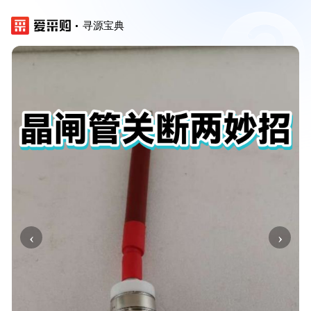
寻源宝典
‹
›