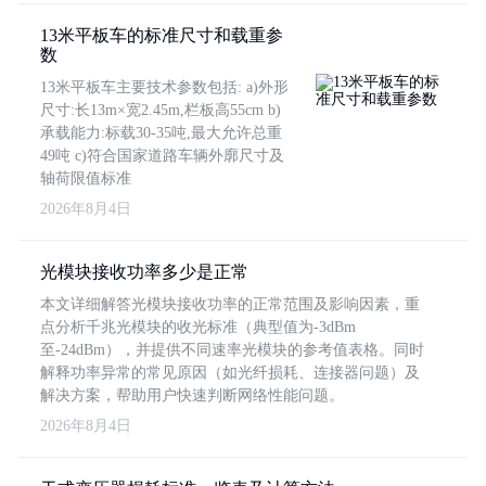
13米平板车的标准尺寸和载重参
数
13米平板车主要技术参数包括: a)外形
尺寸:长13m×宽2.45m,栏板高55cm b)
承载能力:标载30-35吨,最大允许总重
49吨 c)符合国家道路车辆外廓尺寸及
轴荷限值标准
2026年8月4日
光模块接收功率多少是正常
本文详细解答光模块接收功率的正常范围及影响因素，重
点分析千兆光模块的收光标准（典型值为-3dBm
至-24dBm），并提供不同速率光模块的参考值表格。同时
解释功率异常的常见原因（如光纤损耗、连接器问题）及
解决方案，帮助用户快速判断网络性能问题。
2026年8月4日