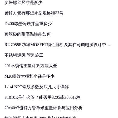
膨胀螺丝尺寸是多少
镀锌方管有哪些常见规格和型号
D400球墨铸铁井盖重多少
覆膜砂的耐高温性能如何
RU7088R功率MOSFET特性解析及其在可调电源设计中的
实践
不锈钢通风 管道施工
201不锈钢重量计算方法大全
M20螺纹大径和小径是多少
1-1/4 NPT螺纹参数及底孔尺寸详解
F1010E是什么管？能否用3205或3505代换
20x40x2镀锌方管单米重量计算与应用分析