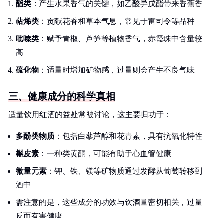
酯类
：产生水果香气的关键，如乙酸异戊酯带来香蕉香
萜烯类
：贡献花香和草本气息，常见于雷司令等品种
吡嗪类
：赋予青椒、芦笋等植物香气，赤霞珠中含量较
高
硫化物
：适量时增加矿物感，过量则会产生不良气味
三、健康成分的科学真相
适量饮用红酒的益处常被讨论，这主要归功于：
多酚类物质
：包括白藜芦醇和花青素，具有抗氧化特性
槲皮素
：一种类黄酮，可能有助于心血管健康
微量元素
：钾、铁、镁等矿物质通过发酵从葡萄转移到
酒中
需注意的是，这些成分的功效与饮酒量密切相关，过量
反而有害健康