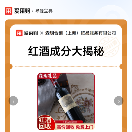
寻源宝典
‹
›