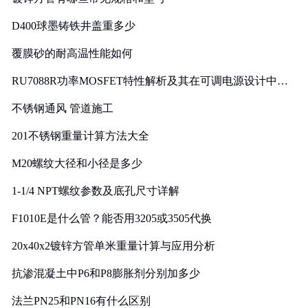
D400球墨铸铁井盖重多少
覆膜砂的耐高温性能如何
RU7088R功率MOSFET特性解析及其在可调电源设计中的
实践
不锈钢通风 管道施工
201不锈钢重量计算方法大全
M20螺纹大径和小径是多少
1-1/4 NPT螺纹参数及底孔尺寸详解
F1010E是什么管？能否用3205或3505代换
20x40x2镀锌方管单米重量计算与应用分析
抗渗混凝土中P6和P8膨胀剂分别加多少
法兰PN25和PN16有什么区别