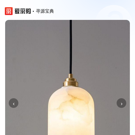
寻源宝典
‹
›