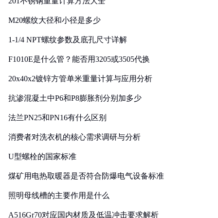
201不锈钢重量计算方法大全
M20螺纹大径和小径是多少
1-1/4 NPT螺纹参数及底孔尺寸详解
F1010E是什么管？能否用3205或3505代换
20x40x2镀锌方管单米重量计算与应用分析
抗渗混凝土中P6和P8膨胀剂分别加多少
法兰PN25和PN16有什么区别
消费者对洗衣机的核心需求调研与分析
U型螺栓的国家标准
煤矿用电热取暖器是否符合防爆电气设备标准
照明母线槽的主要作用是什么
A516Gr70对应国内材质及低温冲击要求解析