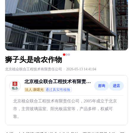
狮子头是啥农作物
北京植众联合工程技术有限责任公司
·
2026-05-13 14:41:04
北京植众联合工程技术有限责任
咨询
进店
公司
法人:康曙光
通过真实性核验
北京植众联合工程技术有限责任公司，2005年成立于北京
市，主营玻璃温室、阳光板温室等，产品多样，权威可
靠。