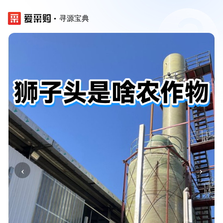
寻源宝典
‹
›