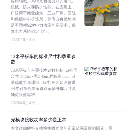
应用领域。其特点包括良好的电气、
机械、防火和防护性能。在应用上，
广泛用于商业建筑、工业厂房、医院
和数据中心等场所，凭借自身优势满
足不同领域对电力供应的高要求，保
障电力系统稳定运行。
2026年8月4日
13米平板车的标准尺寸和载重参
数
13米平板车主要技术参数包括: a)外形
尺寸:长13m×宽2.45m,栏板高55cm b)
承载能力:标载30-35吨,最大允许总重
49吨 c)符合国家道路车辆外廓尺寸及
轴荷限值标准
2026年8月4日
光模块接收功率多少是正常
本文详细解答光模块接收功率的正常范围及影响因素，重