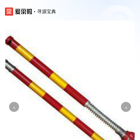
寻源宝典
‹
›