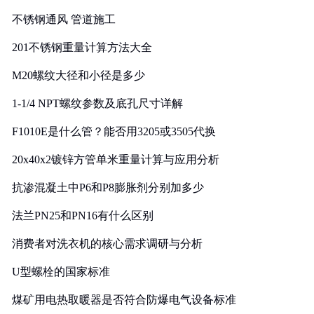
实践
不锈钢通风 管道施工
201不锈钢重量计算方法大全
M20螺纹大径和小径是多少
1-1/4 NPT螺纹参数及底孔尺寸详解
F1010E是什么管？能否用3205或3505代换
20x40x2镀锌方管单米重量计算与应用分析
抗渗混凝土中P6和P8膨胀剂分别加多少
法兰PN25和PN16有什么区别
消费者对洗衣机的核心需求调研与分析
U型螺栓的国家标准
煤矿用电热取暖器是否符合防爆电气设备标准