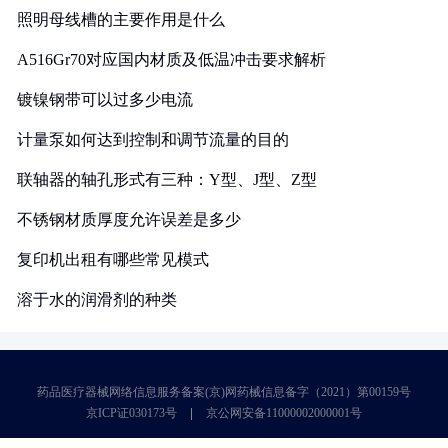
照明母线槽的主要作用是什么
A516Gr70对应国内材质及低温冲击要求解析
镀镍钢带可以过多少电流
计量泵如何达到控制和调节流量的目的
联轴器的轴孔形式有三种：Y型、J型、Z型
不锈钢材质厚度允许误差是多少
复印机出租有哪些常见模式
溶于水的润滑剂的种类
药品医疗器械网络信息服务备案(京)网药械信息备字（2021）第00159号
京ICP证030173号
京公网安备11000002000001号