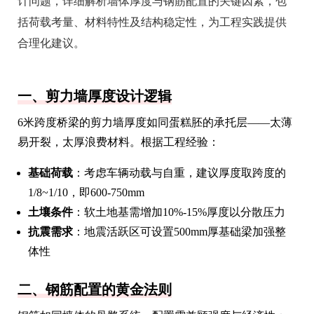
计问题，详细解析墙体厚度与钢筋配置的关键因素，包
括荷载考量、材料特性及结构稳定性，为工程实践提供
合理化建议。
一、剪力墙厚度设计逻辑
6米跨度桥梁的剪力墙厚度如同蛋糕胚的承托层——太薄
易开裂，太厚浪费材料。根据工程经验：
基础荷载
：考虑车辆动载与自重，建议厚度取跨度的
1/8~1/10，即600-750mm
土壤条件
：软土地基需增加10%-15%厚度以分散压力
抗震需求
：地震活跃区可设置500mm厚基础梁加强整
体性
二、钢筋配置的黄金法则