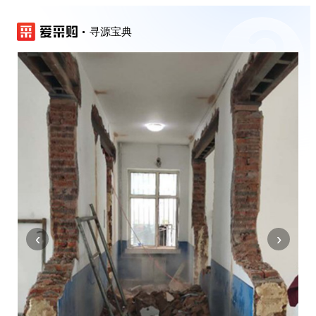
寻源宝典
‹
›