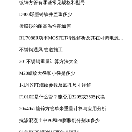
镀锌方管有哪些常见规格和型号
D400球墨铸铁井盖重多少
覆膜砂的耐高温性能如何
RU7088R功率MOSFET特性解析及其在可调电源设
计中的实践
不锈钢通风 管道施工
201不锈钢重量计算方法大全
M20螺纹大径和小径是多少
1-1/4 NPT螺纹参数及底孔尺寸详解
F1010E是什么管？能否用3205或3505代换
20x40x2镀锌方管单米重量计算与应用分析
抗渗混凝土中P6和P8膨胀剂分别加多少