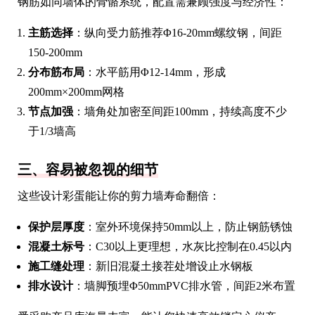
钢筋如同墙体的骨骼系统，配置需兼顾强度与经济性：
主筋选择
：纵向受力筋推荐Φ16-20mm螺纹钢，间距
150-200mm
分布筋布局
：水平筋用Φ12-14mm，形成
200mm×200mm网格
节点加强
：墙角处加密至间距100mm，持续高度不少
于1/3墙高
三、容易被忽视的细节
这些设计彩蛋能让你的剪力墙寿命翻倍：
保护层厚度
：室外环境保持50mm以上，防止钢筋锈蚀
混凝土标号
：C30以上更理想，水灰比控制在0.45以内
施工缝处理
：新旧混凝土接茬处增设止水钢板
排水设计
：墙脚预埋Φ50mmPVC排水管，间距2米布置