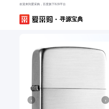
欢迎来到爱采购，百度旗下B2B平台
寻源宝典
‹
›