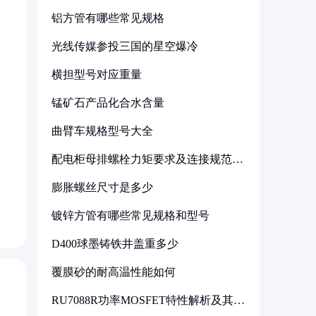
铝方管有哪些常见规格
光线传媒参投三国的星空爆冷
横担型号对应重量
锰矿石产品化合水含量
曲臂车规格型号大全
配电柜母排螺栓力矩要求及连接规范详
解
膨胀螺丝尺寸是多少
镀锌方管有哪些常见规格和型号
D400球墨铸铁井盖重多少
覆膜砂的耐高温性能如何
RU7088R功率MOSFET特性解析及其在
可调电源设计中的实践