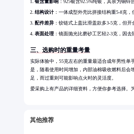
银含量影响
：925银含92.5%纯银，其余为
结构设计
：一体成型外壳比拼接结构重5-8克，
配件差异
：铰链式上盖比滑盖款多3-5克，但开
表面处理
：镜面抛光比磨砂工艺轻2-3克，因去
三、选购时的重量考量
实际体验中，55克左右的重量最适合成年男性单
是，随着使用时间增加，内部油棉吸收燃料后会增
足，而过重则可能影响点火时的灵活度。
爱采购上有产品的详细资料，方便你参考选择。
其他推荐