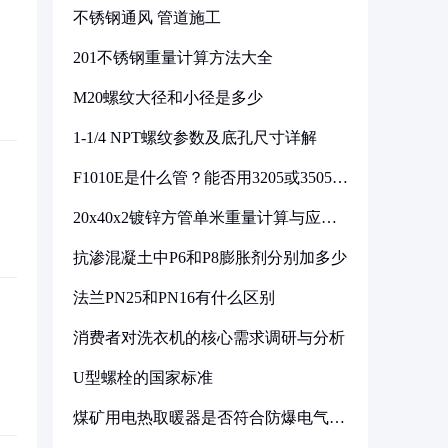
不锈钢通风 管道施工
201不锈钢重量计算方法大全
M20螺纹大径和小径是多少
1-1/4 NPT螺纹参数及底孔尺寸详解
F1010E是什么管？能否用3205或3505代
换
20x40x2镀锌方管单米重量计算与应用
分析
抗渗混凝土中P6和P8膨胀剂分别加多少
法兰PN25和PN16有什么区别
消费者对洗衣机的核心需求调研与分析
U型螺栓的国家标准
煤矿用电热取暖器是否符合防爆电气设
备标准