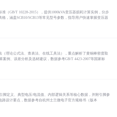
/T 10228-2015），提供1000kVA变压器损耗计算实例，分步
，涵盖SCB10/SCB13等常见型号参数，指导用户快速掌握变压器
法（理论公式法、查表法、在线工具法），重点解析了黄铜棒密度取
计算案例、误差分析及选材建议，数据参考GB/T 4423-2007等国家标
括各引脚定义、典型电压/电流值、内部逻辑关系等核心数据，并附引脚参
电路设计要点，数据参考自杭州士兰微电子官方规格书（版本