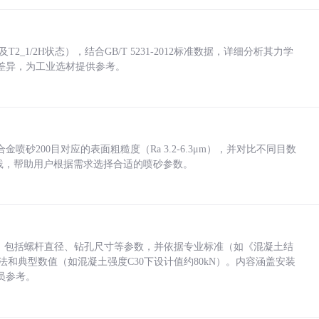
_1/2H状态），结合GB/T 5231-2012标准数据，详细分析其力学
差异，为工业选材提供参考。
砂200目对应的表面粗糙度（Ra 3.2-6.3μm），并对比不同目数
业实践，帮助用户根据需求选择合适的喷砂参数。
力，包括螺杆直径、钻孔尺寸等参数，并依据专业标准（如《混凝土结
方法和典型数值（如混凝土强度C30下设计值约80kN）。内容涵盖安装
员参考。