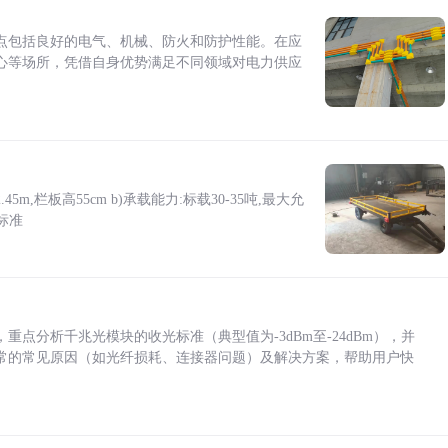
点包括良好的电气、机械、防火和防护性能。在应
心等场所，凭借自身优势满足不同领域对电力供应
5m,栏板高55cm b)承载能力:标载30-35吨,最大允
标准
点分析千兆光模块的收光标准（典型值为-3dBm至-24dBm），并
常的常见原因（如光纤损耗、连接器问题）及解决方案，帮助用户快