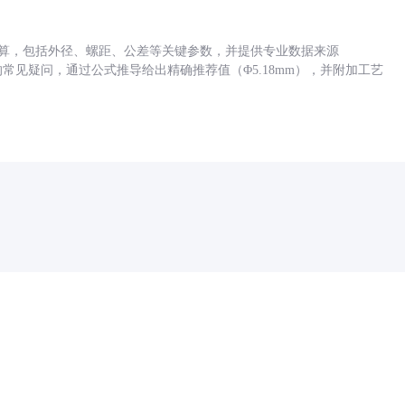
底孔计算，包括外径、螺距、公差等关键参数，并提供专业数据来源
孔尺寸的常见疑问，通过公式推导给出精确推荐值（Φ5.18mm），并附加工艺
药品医疗器械网络信息服务备案(京)网药械信息备字（2021）第00159号
京ICP证030173号
京公网安备11000002000001号