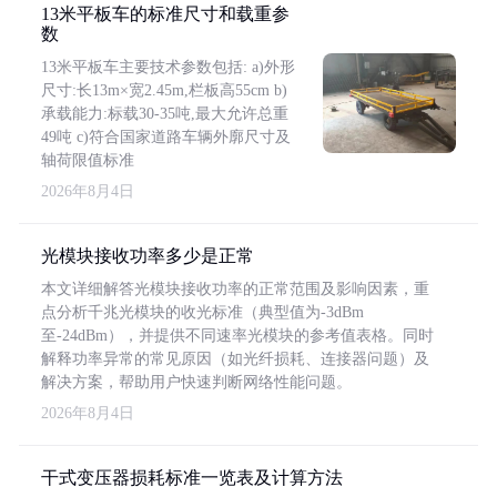
13米平板车的标准尺寸和载重参
数
13米平板车主要技术参数包括: a)外形
尺寸:长13m×宽2.45m,栏板高55cm b)
承载能力:标载30-35吨,最大允许总重
49吨 c)符合国家道路车辆外廓尺寸及
轴荷限值标准
2026年8月4日
光模块接收功率多少是正常
本文详细解答光模块接收功率的正常范围及影响因素，重
点分析千兆光模块的收光标准（典型值为-3dBm
至-24dBm），并提供不同速率光模块的参考值表格。同时
解释功率异常的常见原因（如光纤损耗、连接器问题）及
解决方案，帮助用户快速判断网络性能问题。
2026年8月4日
干式变压器损耗标准一览表及计算方法