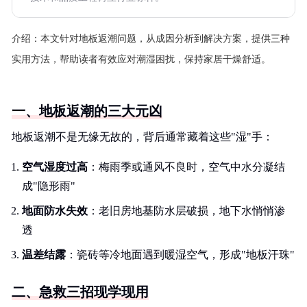
介绍：
本文针对地板返潮问题，从成因分析到解决方案，提供三种
实用方法，帮助读者有效应对潮湿困扰，保持家居干燥舒适。
一、地板返潮的三大元凶
地板返潮不是无缘无故的，背后通常藏着这些"湿"手：
空气湿度过高
：梅雨季或通风不良时，空气中水分凝结
成"隐形雨"
地面防水失效
：老旧房地基防水层破损，地下水悄悄渗
透
温差结露
：瓷砖等冷地面遇到暖湿空气，形成"地板汗珠"
二、急救三招现学现用