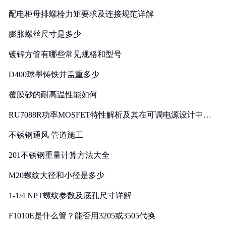
配电柜母排螺栓力矩要求及连接规范详解
膨胀螺丝尺寸是多少
镀锌方管有哪些常见规格和型号
D400球墨铸铁井盖重多少
覆膜砂的耐高温性能如何
RU7088R功率MOSFET特性解析及其在可调电源设计中的
实践
不锈钢通风 管道施工
201不锈钢重量计算方法大全
M20螺纹大径和小径是多少
1-1/4 NPT螺纹参数及底孔尺寸详解
F1010E是什么管？能否用3205或3505代换