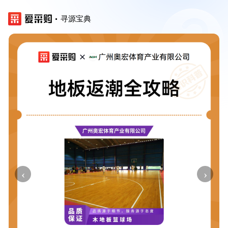
寻源宝典
‹
›