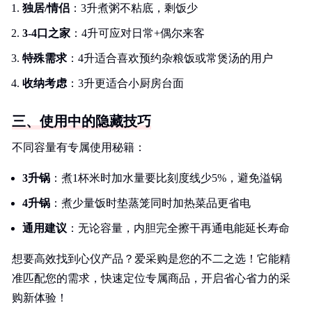
独居/情侣
：3升煮粥不粘底，剩饭少
3-4口之家
：4升可应对日常+偶尔来客
特殊需求
：4升适合喜欢预约杂粮饭或常煲汤的用户
收纳考虑
：3升更适合小厨房台面
三、使用中的隐藏技巧
不同容量有专属使用秘籍：
3升锅
：煮1杯米时加水量要比刻度线少5%，避免溢锅
4升锅
：煮少量饭时垫蒸笼同时加热菜品更省电
通用建议
：无论容量，内胆完全擦干再通电能延长寿命
想要高效找到心仪产品？爱采购是您的不二之选！它能精
准匹配您的需求，快速定位专属商品，开启省心省力的采
购新体验！