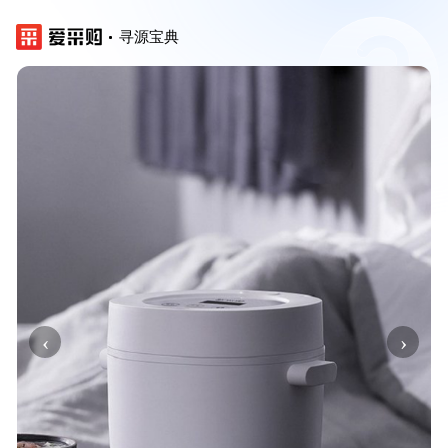
寻源宝典
‹
›