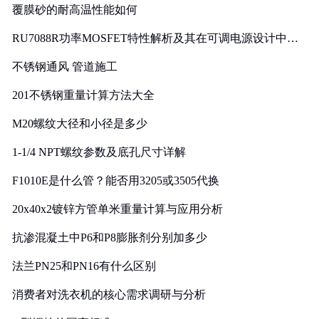
覆膜砂的耐高温性能如何
RU7088R功率MOSFET特性解析及其在可调电源设计中的
实践
不锈钢通风 管道施工
201不锈钢重量计算方法大全
M20螺纹大径和小径是多少
1-1/4 NPT螺纹参数及底孔尺寸详解
F1010E是什么管？能否用3205或3505代换
20x40x2镀锌方管单米重量计算与应用分析
抗渗混凝土中P6和P8膨胀剂分别加多少
法兰PN25和PN16有什么区别
消费者对洗衣机的核心需求调研与分析