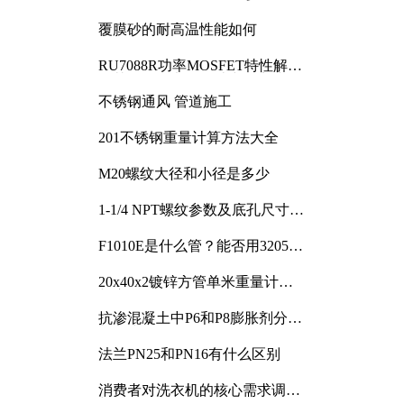
覆膜砂的耐高温性能如何
RU7088R功率MOSFET特性解析
及其在可调电源设计中的实践
不锈钢通风 管道施工
201不锈钢重量计算方法大全
M20螺纹大径和小径是多少
1-1/4 NPT螺纹参数及底孔尺寸详
解
F1010E是什么管？能否用3205或
3505代换
20x40x2镀锌方管单米重量计算
与应用分析
抗渗混凝土中P6和P8膨胀剂分别
加多少
法兰PN25和PN16有什么区别
消费者对洗衣机的核心需求调研