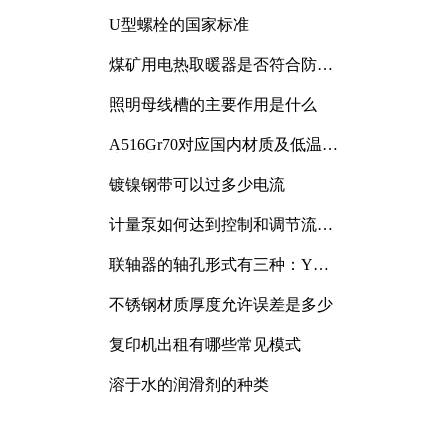
与分析
U型螺栓的国家标准
煤矿用电热取暖器是否符合防爆
电气设备标准
照明母线槽的主要作用是什么
A516Gr70对应国内材质及低温冲
击要求解析
镀镍钢带可以过多少电流
计量泵如何达到控制和调节流量
的目的
联轴器的轴孔形式有三种：Y
型、J型、Z型
不锈钢材质厚度允许误差是多少
复印机出租有哪些常见模式
溶于水的润滑剂的种类