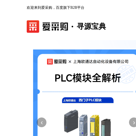
欢迎来到爱采购，百度旗下B2B平台
寻源宝典
‹
›