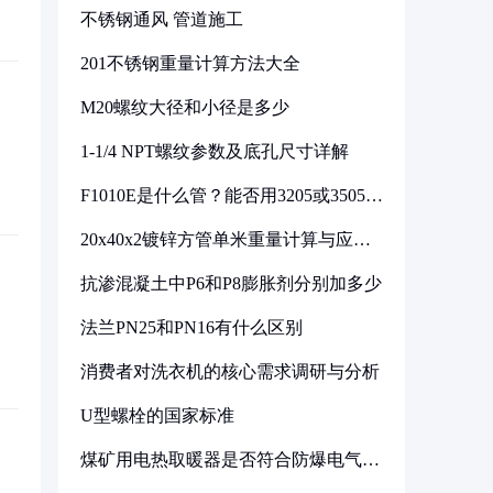
不锈钢通风 管道施工
201不锈钢重量计算方法大全
M20螺纹大径和小径是多少
1-1/4 NPT螺纹参数及底孔尺寸详解
F1010E是什么管？能否用3205或3505代
换
20x40x2镀锌方管单米重量计算与应用
分析
抗渗混凝土中P6和P8膨胀剂分别加多少
法兰PN25和PN16有什么区别
消费者对洗衣机的核心需求调研与分析
U型螺栓的国家标准
煤矿用电热取暖器是否符合防爆电气设
备标准