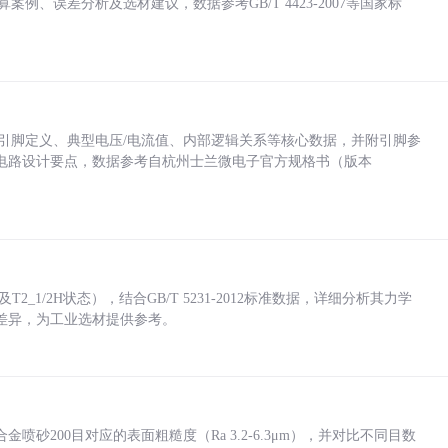
计算案例、误差分析及选材建议，数据参考GB/T 4423-2007等国家标
括各引脚定义、典型电压/电流值、内部逻辑关系等核心数据，并附引脚参
电路设计要点，数据参考自杭州士兰微电子官方规格书（版本
_1/2H状态），结合GB/T 5231-2012标准数据，详细分析其力学
差异，为工业选材提供参考。
砂200目对应的表面粗糙度（Ra 3.2-6.3μm），并对比不同目数