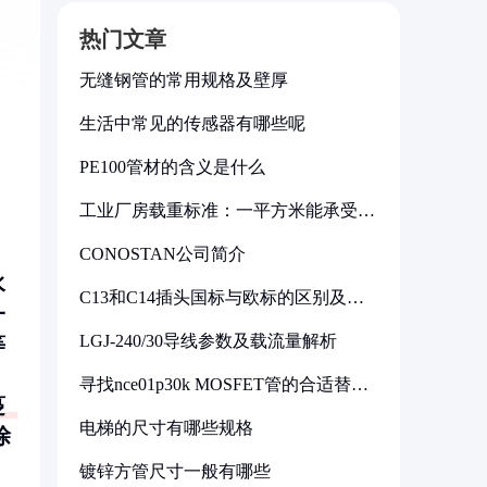
热门文章
无缝钢管的常用规格及壁厚
生活中常见的传感器有哪些呢
PE100管材的含义是什么
工业厂房载重标准：一平方米能承受多
少公斤
CONOSTAN公司简介
水
C13和C14插头国标与欧标的区别及其
一
标准解析
LGJ-240/30导线参数及载流量解析
等
寻找nce01p30k MOSFET管的合适替代
型号
蔓
电梯的尺寸有哪些规格
涂
，
镀锌方管尺寸一般有哪些