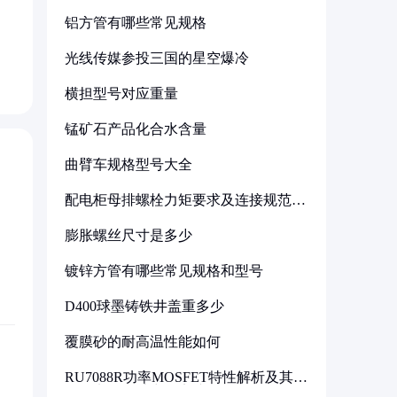
铝方管有哪些常见规格
光线传媒参投三国的星空爆冷
横担型号对应重量
锰矿石产品化合水含量
曲臂车规格型号大全
配电柜母排螺栓力矩要求及连接规范详
解
膨胀螺丝尺寸是多少
镀锌方管有哪些常见规格和型号
D400球墨铸铁井盖重多少
覆膜砂的耐高温性能如何
RU7088R功率MOSFET特性解析及其在
可调电源设计中的实践