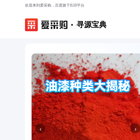
欢迎来到爱采购，百度旗下B2B平台
寻源宝典
‹
›