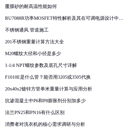
覆膜砂的耐高温性能如何
RU7088R功率MOSFET特性解析及其在可调电源设计中的
实践
不锈钢通风 管道施工
201不锈钢重量计算方法大全
M20螺纹大径和小径是多少
1-1/4 NPT螺纹参数及底孔尺寸详解
F1010E是什么管？能否用3205或3505代换
20x40x2镀锌方管单米重量计算与应用分析
抗渗混凝土中P6和P8膨胀剂分别加多少
法兰PN25和PN16有什么区别
消费者对洗衣机的核心需求调研与分析