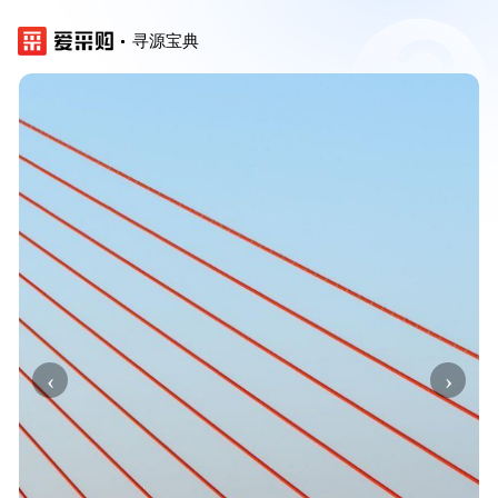
寻源宝典
‹
›