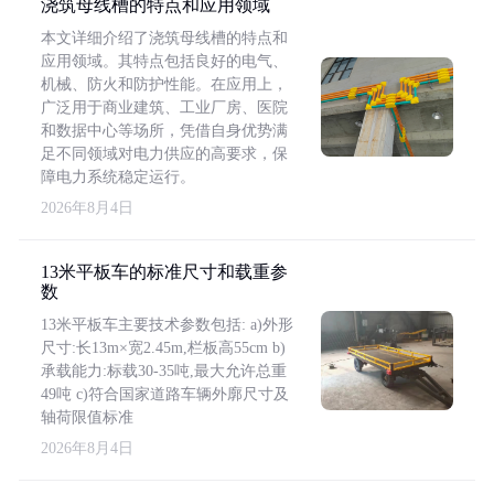
浇筑母线槽的特点和应用领域
本文详细介绍了浇筑母线槽的特点和
应用领域。其特点包括良好的电气、
机械、防火和防护性能。在应用上，
广泛用于商业建筑、工业厂房、医院
和数据中心等场所，凭借自身优势满
足不同领域对电力供应的高要求，保
障电力系统稳定运行。
2026年8月4日
13米平板车的标准尺寸和载重参
数
13米平板车主要技术参数包括: a)外形
尺寸:长13m×宽2.45m,栏板高55cm b)
承载能力:标载30-35吨,最大允许总重
49吨 c)符合国家道路车辆外廓尺寸及
轴荷限值标准
2026年8月4日