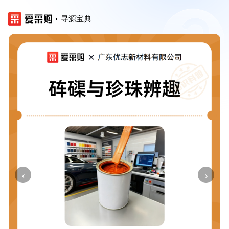
寻源宝典
‹
›