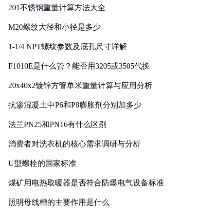
201不锈钢重量计算方法大全
M20螺纹大径和小径是多少
1-1/4 NPT螺纹参数及底孔尺寸详解
F1010E是什么管？能否用3205或3505代换
20x40x2镀锌方管单米重量计算与应用分析
抗渗混凝土中P6和P8膨胀剂分别加多少
法兰PN25和PN16有什么区别
消费者对洗衣机的核心需求调研与分析
U型螺栓的国家标准
煤矿用电热取暖器是否符合防爆电气设备标准
照明母线槽的主要作用是什么