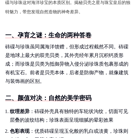
磲与珍珠这对海洋珍宝的本质区别。揭秘贝壳之星与珠宝皇后的独
特魅力，带您发现自然造物的神奇差异。
一、孕育之谜：生命的两种答卷
砗磲与珍珠虽同属海洋馈赠，但形成过程截然不同。砗磲
是地球上最大的双壳贝类，其外壳经年累月沉积钙质形
成；而珍珠是贝类为抵御异物入侵分泌珍珠质包裹形成的
有机宝石。前者是贝壳本体，后者是防御产物，就像建筑
与装饰画的区别。
二、颜值对决：自然的美学密码
纹理差异
：砗磲外壳具有独特的车轮状沟纹，切面可见
层叠的波纹结构；珍珠表面呈现细腻的晕彩效果
色彩表现
：优质砗磲呈现玉化般的乳白或淡黄，珍珠则