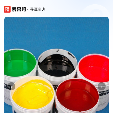
寻源宝典
‹
›