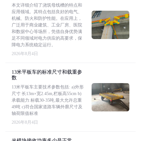
本文详细介绍了浇筑母线槽的特点和
应用领域。其特点包括良好的电气、
机械、防火和防护性能。在应用上，
广泛用于商业建筑、工业厂房、医院
和数据中心等场所，凭借自身优势满
足不同领域对电力供应的高要求，保
障电力系统稳定运行。
2026年8月4日
13米平板车的标准尺寸和载重参
数
13米平板车主要技术参数包括: a)外形
尺寸:长13m×宽2.45m,栏板高55cm b)
承载能力:标载30-35吨,最大允许总重
49吨 c)符合国家道路车辆外廓尺寸及
轴荷限值标准
2026年8月4日
光模块接收功率多少是正常