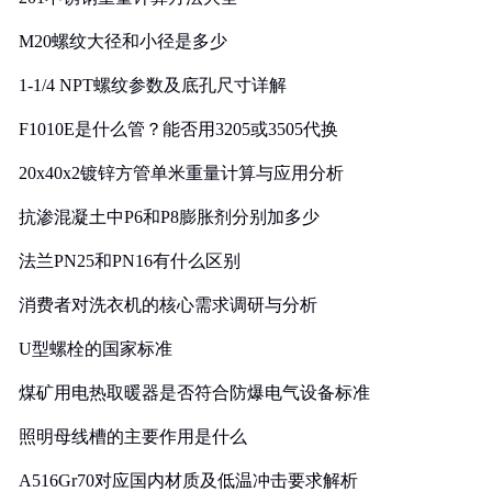
M20螺纹大径和小径是多少
1-1/4 NPT螺纹参数及底孔尺寸详解
F1010E是什么管？能否用3205或3505代换
20x40x2镀锌方管单米重量计算与应用分析
抗渗混凝土中P6和P8膨胀剂分别加多少
法兰PN25和PN16有什么区别
消费者对洗衣机的核心需求调研与分析
U型螺栓的国家标准
煤矿用电热取暖器是否符合防爆电气设备标准
照明母线槽的主要作用是什么
A516Gr70对应国内材质及低温冲击要求解析