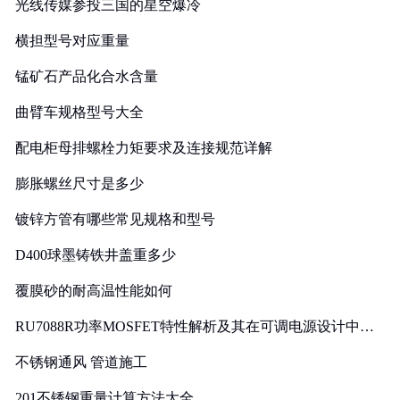
光线传媒参投三国的星空爆冷
横担型号对应重量
锰矿石产品化合水含量
曲臂车规格型号大全
配电柜母排螺栓力矩要求及连接规范详解
膨胀螺丝尺寸是多少
镀锌方管有哪些常见规格和型号
D400球墨铸铁井盖重多少
覆膜砂的耐高温性能如何
RU7088R功率MOSFET特性解析及其在可调电源设计中的
实践
不锈钢通风 管道施工
201不锈钢重量计算方法大全