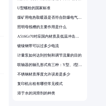
U型螺栓的国家标准
煤矿用电热取暖器是否符合防爆电气设
备标准
照明母线槽的主要作用是什么
A516Gr70对应国内材质及低温冲击要
求解析
镀镍钢带可以过多少电流
计量泵如何达到控制和调节流量的目的
联轴器的轴孔形式有三种：Y型、J型、
Z型
不锈钢材质厚度允许误差是多少
复印机出租有哪些常见模式
溶于水的润滑剂的种类