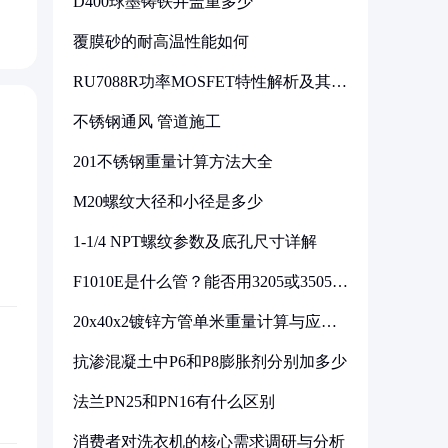
D400球墨铸铁井盖重多少
覆膜砂的耐高温性能如何
RU7088R功率MOSFET特性解析及其在
可调电源设计中的实践
不锈钢通风 管道施工
201不锈钢重量计算方法大全
M20螺纹大径和小径是多少
1-1/4 NPT螺纹参数及底孔尺寸详解
F1010E是什么管？能否用3205或3505代
换
20x40x2镀锌方管单米重量计算与应用
分析
抗渗混凝土中P6和P8膨胀剂分别加多少
法兰PN25和PN16有什么区别
消费者对洗衣机的核心需求调研与分析