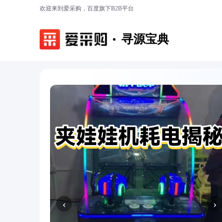
欢迎来到爱采购，百度旗下B2B平台
寻源宝典
‹
›