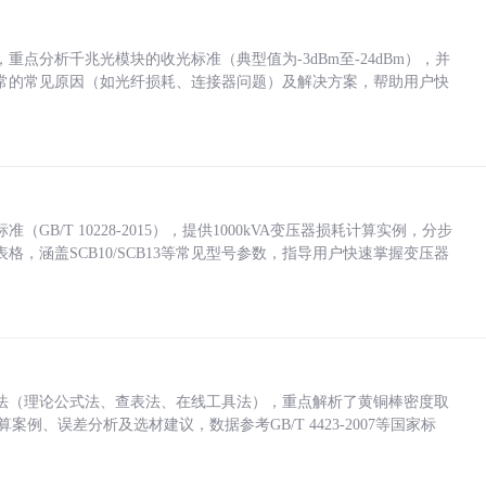
点分析千兆光模块的收光标准（典型值为-3dBm至-24dBm），并
常的常见原因（如光纤损耗、连接器问题）及解决方案，帮助用户快
/T 10228-2015），提供1000kVA变压器损耗计算实例，分步
，涵盖SCB10/SCB13等常见型号参数，指导用户快速掌握变压器
法（理论公式法、查表法、在线工具法），重点解析了黄铜棒密度取
计算案例、误差分析及选材建议，数据参考GB/T 4423-2007等国家标