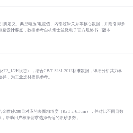
括各引脚定义、典型电压/电流值、内部逻辑关系等核心数据，并附引脚参
电路设计要点，数据参考自杭州士兰微电子官方规格书（版本
_1/2H状态），结合GB/T 5231-2012标准数据，详细分析其力学
差异，为工业选材提供参考。
砂200目对应的表面粗糙度（Ra 3.2-6.3μm），并对比不同目数
业实践，帮助用户根据需求选择合适的喷砂参数。