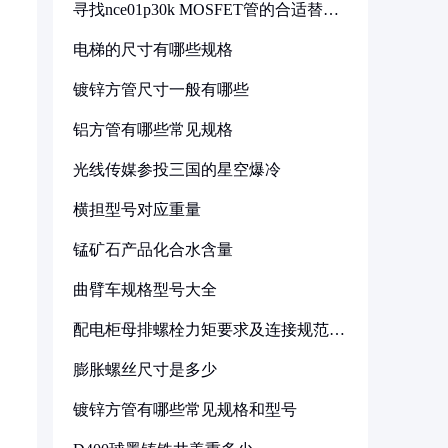
寻找nce01p30k MOSFET管的合适替代
型号
电梯的尺寸有哪些规格
镀锌方管尺寸一般有哪些
铝方管有哪些常见规格
光线传媒参投三国的星空爆冷
横担型号对应重量
锰矿石产品化合水含量
曲臂车规格型号大全
配电柜母排螺栓力矩要求及连接规范详
解
膨胀螺丝尺寸是多少
镀锌方管有哪些常见规格和型号