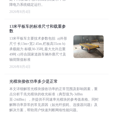
障电力系统稳定运行。
2026年8月4日
13米平板车的标准尺寸和载重参
数
13米平板车主要技术参数包括: a)外形
尺寸:长13m×宽2.45m,栏板高55cm b)
承载能力:标载30-35吨,最大允许总重
49吨 c)符合国家道路车辆外廓尺寸及
轴荷限值标准
2026年8月4日
光模块接收功率多少是正常
本文详细解答光模块接收功率的正常范围及影响因素，重
点分析千兆光模块的收光标准（典型值为-3dBm
至-24dBm），并提供不同速率光模块的参考值表格。同时
解释功率异常的常见原因（如光纤损耗、连接器问题）及
解决方案，帮助用户快速判断网络性能问题。