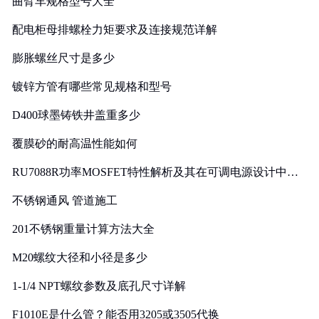
曲臂车规格型号大全
配电柜母排螺栓力矩要求及连接规范详解
膨胀螺丝尺寸是多少
镀锌方管有哪些常见规格和型号
D400球墨铸铁井盖重多少
覆膜砂的耐高温性能如何
RU7088R功率MOSFET特性解析及其在可调电源设计中的
实践
不锈钢通风 管道施工
201不锈钢重量计算方法大全
M20螺纹大径和小径是多少
1-1/4 NPT螺纹参数及底孔尺寸详解
F1010E是什么管？能否用3205或3505代换