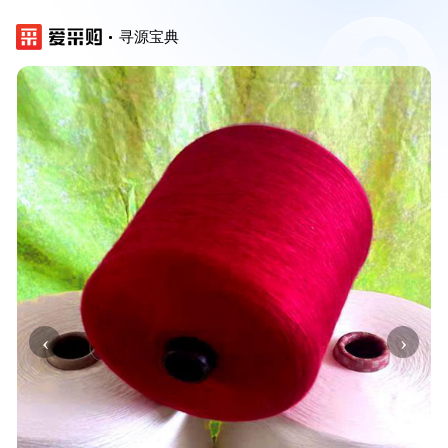
寻源宝典
‹
›