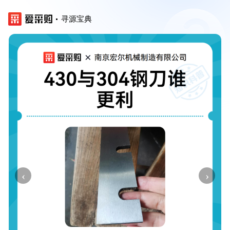
寻源宝典
‹
›