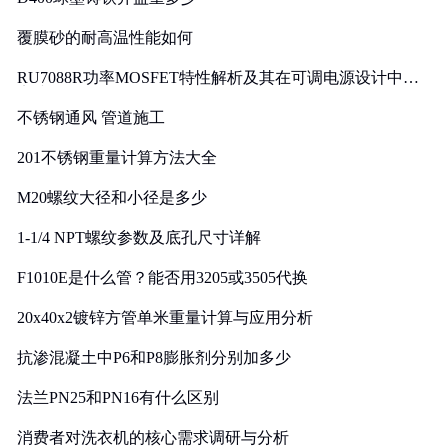
覆膜砂的耐高温性能如何
RU7088R功率MOSFET特性解析及其在可调电源设计中的
实践
不锈钢通风 管道施工
201不锈钢重量计算方法大全
M20螺纹大径和小径是多少
1-1/4 NPT螺纹参数及底孔尺寸详解
F1010E是什么管？能否用3205或3505代换
20x40x2镀锌方管单米重量计算与应用分析
抗渗混凝土中P6和P8膨胀剂分别加多少
法兰PN25和PN16有什么区别
消费者对洗衣机的核心需求调研与分析