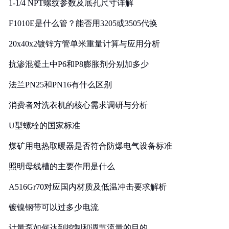
1-1/4 NPT螺纹参数及底孔尺寸详解
F1010E是什么管？能否用3205或3505代换
20x40x2镀锌方管单米重量计算与应用分析
抗渗混凝土中P6和P8膨胀剂分别加多少
法兰PN25和PN16有什么区别
消费者对洗衣机的核心需求调研与分析
U型螺栓的国家标准
煤矿用电热取暖器是否符合防爆电气设备标准
照明母线槽的主要作用是什么
A516Gr70对应国内材质及低温冲击要求解析
镀镍钢带可以过多少电流
计量泵如何达到控制和调节流量的目的