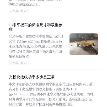
障电力系统稳定运行。
2026年8月4日
13米平板车的标准尺寸和载重参
数
13米平板车主要技术参数包括: a)外形
尺寸:长13m×宽2.45m,栏板高55cm b)
承载能力:标载30-35吨,最大允许总重
49吨 c)符合国家道路车辆外廓尺寸及
轴荷限值标准
2026年8月4日
光模块接收功率多少是正常
本文详细解答光模块接收功率的正常范围及影响因素，重
点分析千兆光模块的收光标准（典型值为-3dBm
至-24dBm），并提供不同速率光模块的参考值表格。同时
解释功率异常的常见原因（如光纤损耗、连接器问题）及
解决方案，帮助用户快速判断网络性能问题。