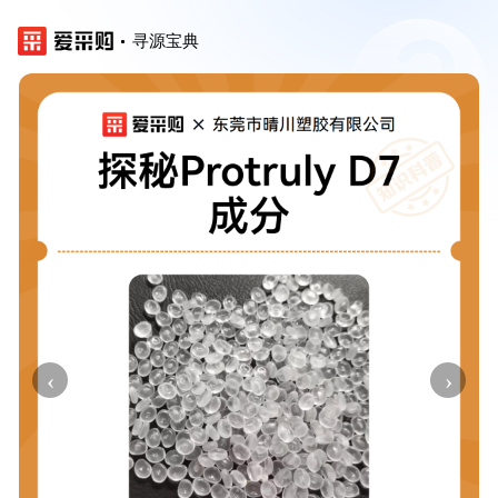
寻源宝典
‹
›