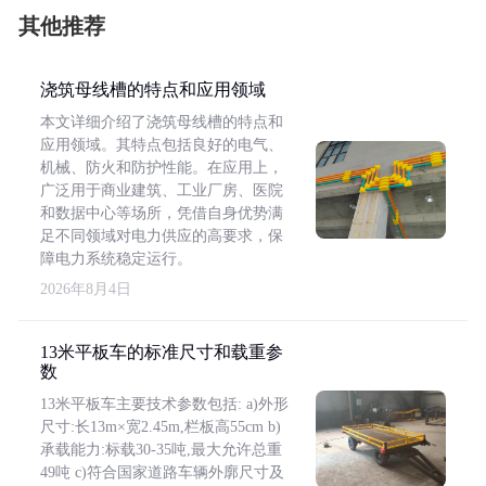
其他推荐
浇筑母线槽的特点和应用领域
本文详细介绍了浇筑母线槽的特点和
应用领域。其特点包括良好的电气、
机械、防火和防护性能。在应用上，
广泛用于商业建筑、工业厂房、医院
和数据中心等场所，凭借自身优势满
足不同领域对电力供应的高要求，保
障电力系统稳定运行。
2026年8月4日
13米平板车的标准尺寸和载重参
数
13米平板车主要技术参数包括: a)外形
尺寸:长13m×宽2.45m,栏板高55cm b)
承载能力:标载30-35吨,最大允许总重
49吨 c)符合国家道路车辆外廓尺寸及