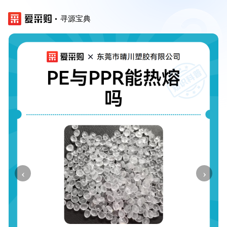
寻源宝典
‹
›