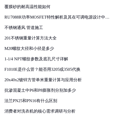
覆膜砂的耐高温性能如何
RU7088R功率MOSFET特性解析及其在可调电源设计中的
实践
不锈钢通风 管道施工
201不锈钢重量计算方法大全
M20螺纹大径和小径是多少
1-1/4 NPT螺纹参数及底孔尺寸详解
F1010E是什么管？能否用3205或3505代换
20x40x2镀锌方管单米重量计算与应用分析
抗渗混凝土中P6和P8膨胀剂分别加多少
法兰PN25和PN16有什么区别
消费者对洗衣机的核心需求调研与分析