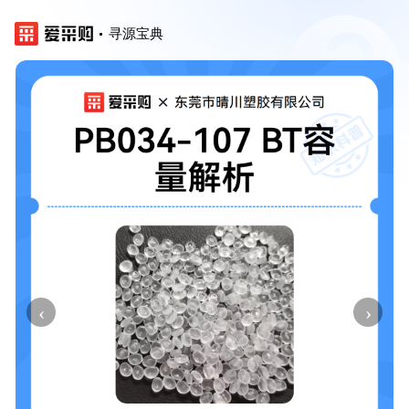
寻源宝典
‹
›