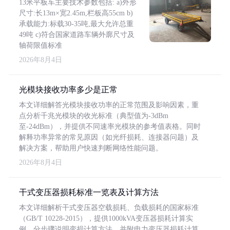
13米平板车主要技术参数包括: a)外形
尺寸:长13m×宽2.45m,栏板高55cm b)
承载能力:标载30-35吨,最大允许总重
49吨 c)符合国家道路车辆外廓尺寸及
轴荷限值标准
2026年8月4日
光模块接收功率多少是正常
本文详细解答光模块接收功率的正常范围及影响因素，重
点分析千兆光模块的收光标准（典型值为-3dBm
至-24dBm），并提供不同速率光模块的参考值表格。同时
解释功率异常的常见原因（如光纤损耗、连接器问题）及
解决方案，帮助用户快速判断网络性能问题。
2026年8月4日
干式变压器损耗标准一览表及计算方法
本文详细解析干式变压器空载损耗、负载损耗的国家标准
（GB/T 10228-2015），提供1000kVA变压器损耗计算实
例，分步骤说明变损计算方法，并附电力变压器损耗计算