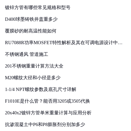
镀锌方管有哪些常见规格和型号
D400球墨铸铁井盖重多少
覆膜砂的耐高温性能如何
RU7088R功率MOSFET特性解析及其在可调电源设计中的
实践
不锈钢通风 管道施工
201不锈钢重量计算方法大全
M20螺纹大径和小径是多少
1-1/4 NPT螺纹参数及底孔尺寸详解
F1010E是什么管？能否用3205或3505代换
20x40x2镀锌方管单米重量计算与应用分析
抗渗混凝土中P6和P8膨胀剂分别加多少