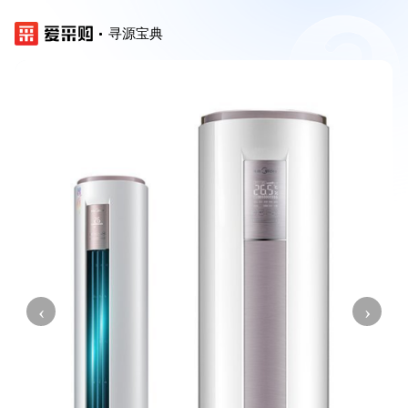
寻源宝典
‹
›