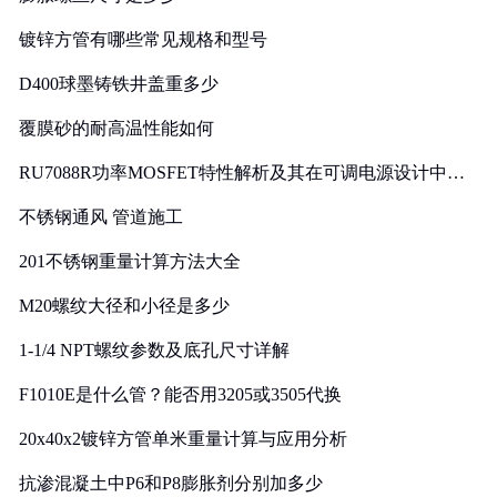
镀锌方管有哪些常见规格和型号
D400球墨铸铁井盖重多少
覆膜砂的耐高温性能如何
RU7088R功率MOSFET特性解析及其在可调电源设计中的
实践
不锈钢通风 管道施工
201不锈钢重量计算方法大全
M20螺纹大径和小径是多少
1-1/4 NPT螺纹参数及底孔尺寸详解
F1010E是什么管？能否用3205或3505代换
20x40x2镀锌方管单米重量计算与应用分析
抗渗混凝土中P6和P8膨胀剂分别加多少