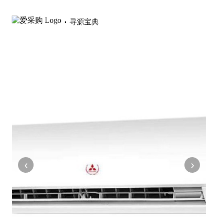
寻源宝典
‹
›