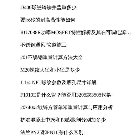
D400球墨铸铁井盖重多少
覆膜砂的耐高温性能如何
RU7088R功率MOSFET特性解析及其在可调电源设
计中的实践
不锈钢通风 管道施工
201不锈钢重量计算方法大全
M20螺纹大径和小径是多少
1-1/4 NPT螺纹参数及底孔尺寸详解
F1010E是什么管？能否用3205或3505代换
20x40x2镀锌方管单米重量计算与应用分析
抗渗混凝土中P6和P8膨胀剂分别加多少
法兰PN25和PN16有什么区别