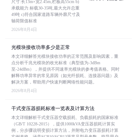
尺寸:长13m×宽2.45m,栏板高55cm b)
承载能力:标载30-35吨,最大允许总重
49吨 c)符合国家道路车辆外廓尺寸及
轴荷限值标准
2026年8月4日
光模块接收功率多少是正常
本文详细解答光模块接收功率的正常范围及影响因素，重
点分析千兆光模块的收光标准（典型值为-3dBm
至-24dBm），并提供不同速率光模块的参考值表格。同时
解释功率异常的常见原因（如光纤损耗、连接器问题）及
解决方案，帮助用户快速判断网络性能问题。
2026年8月4日
干式变压器损耗标准一览表及计算方法
本文详细解析干式变压器空载损耗、负载损耗的国家标准
（GB/T 10228-2015），提供1000kVA变压器损耗计算实
例，分步骤说明变损计算方法，并附电力变压器损耗计算
实例表格，涵盖SCB10/SCB13等常见型号参数，指导用户