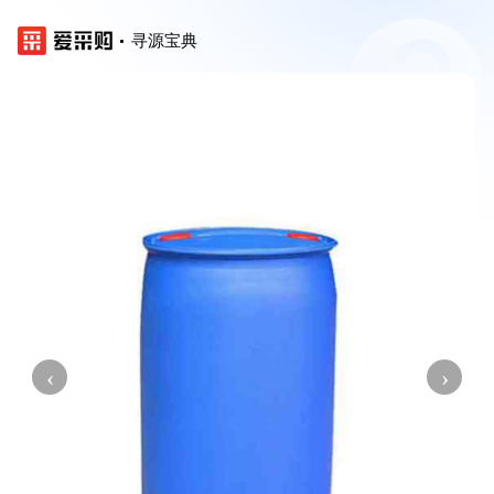
寻源宝典
‹
›