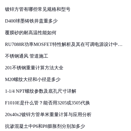
镀锌方管有哪些常见规格和型号
D400球墨铸铁井盖重多少
覆膜砂的耐高温性能如何
RU7088R功率MOSFET特性解析及其在可调电源设计中的
实践
不锈钢通风 管道施工
201不锈钢重量计算方法大全
M20螺纹大径和小径是多少
1-1/4 NPT螺纹参数及底孔尺寸详解
F1010E是什么管？能否用3205或3505代换
20x40x2镀锌方管单米重量计算与应用分析
抗渗混凝土中P6和P8膨胀剂分别加多少