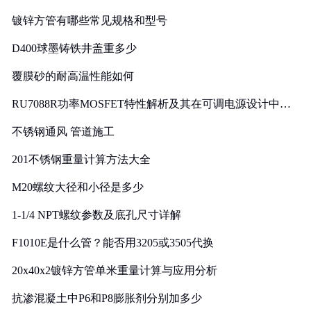
镀锌方管有哪些常见规格和型号
D400球墨铸铁井盖重多少
覆膜砂的耐高温性能如何
RU7088R功率MOSFET特性解析及其在可调电源设计中的
实践
不锈钢通风 管道施工
201不锈钢重量计算方法大全
M20螺纹大径和小径是多少
1-1/4 NPT螺纹参数及底孔尺寸详解
F1010E是什么管？能否用3205或3505代换
20x40x2镀锌方管单米重量计算与应用分析
抗渗混凝土中P6和P8膨胀剂分别加多少