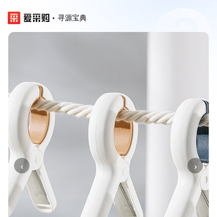
寻源宝典
‹
›