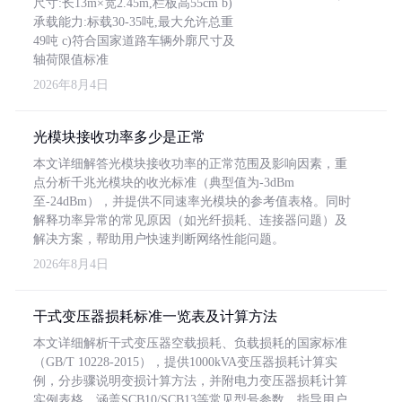
尺寸:长13m×宽2.45m,栏板高55cm b)
承载能力:标载30-35吨,最大允许总重
49吨 c)符合国家道路车辆外廓尺寸及
轴荷限值标准
2026年8月4日
光模块接收功率多少是正常
本文详细解答光模块接收功率的正常范围及影响因素，重
点分析千兆光模块的收光标准（典型值为-3dBm
至-24dBm），并提供不同速率光模块的参考值表格。同时
解释功率异常的常见原因（如光纤损耗、连接器问题）及
解决方案，帮助用户快速判断网络性能问题。
2026年8月4日
干式变压器损耗标准一览表及计算方法
本文详细解析干式变压器空载损耗、负载损耗的国家标准
（GB/T 10228-2015），提供1000kVA变压器损耗计算实
例，分步骤说明变损计算方法，并附电力变压器损耗计算
实例表格，涵盖SCB10/SCB13等常见型号参数，指导用户