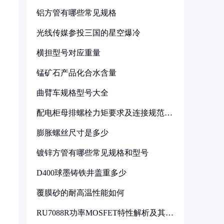
铝方管有哪些常见规格
光线传媒参投三国的星空爆冷
横担型号对应重量
锰矿石产品化合水含量
曲臂车规格型号大全
配电柜母排螺栓力矩要求及连接规范详
解
膨胀螺丝尺寸是多少
镀锌方管有哪些常见规格和型号
D400球墨铸铁井盖重多少
覆膜砂的耐高温性能如何
RU7088R功率MOSFET特性解析及其在
可调电源设计中的实践