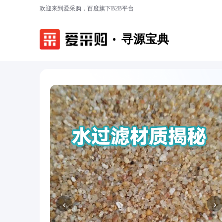
欢迎来到爱采购，百度旗下B2B平台
寻源宝典
‹
›