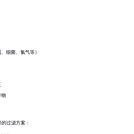
属、细菌、氯气等）
泛
弃物
保的过滤方案：