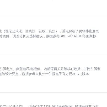
法（理论公式法、查表法、在线工具法），重点解析了黄铜棒密度取
计算案例、误差分析及选材建议，数据参考GB/T 4423-2007等国家标
括各引脚定义、典型电压/电流值、内部逻辑关系等核心数据，并附引脚参
电路设计要点，数据参考自杭州士兰微电子官方规格书（版本
_1/2H状态），结合GB/T 5231-2012标准数据，详细分析其力学