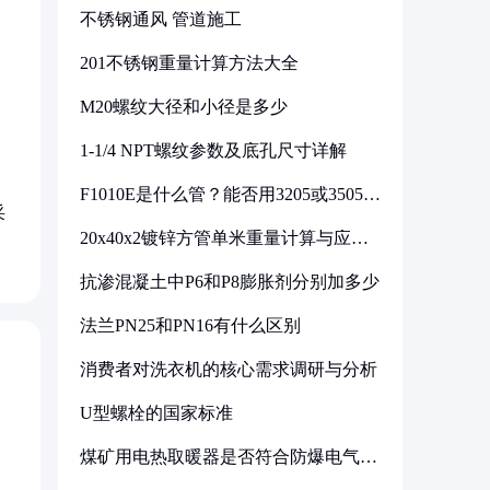
不锈钢通风 管道施工
201不锈钢重量计算方法大全
M20螺纹大径和小径是多少
1-1/4 NPT螺纹参数及底孔尺寸详解
F1010E是什么管？能否用3205或3505代
换
采
20x40x2镀锌方管单米重量计算与应用
分析
抗渗混凝土中P6和P8膨胀剂分别加多少
法兰PN25和PN16有什么区别
消费者对洗衣机的核心需求调研与分析
U型螺栓的国家标准
煤矿用电热取暖器是否符合防爆电气设
备标准