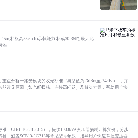
5m,栏板高55cm b)承载能力:标载30-35吨,最大允
标准
点分析千兆光模块的收光标准（典型值为-3dBm至-24dBm），并
常的常见原因（如光纤损耗、连接器问题）及解决方案，帮助用户快
/T 10228-2015），提供1000kVA变压器损耗计算实例，分步
，涵盖SCB10/SCB13等常见型号参数，指导用户快速掌握变压器