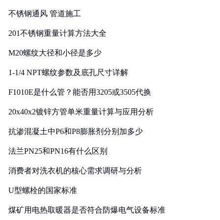
实践
不锈钢通风 管道施工
201不锈钢重量计算方法大全
M20螺纹大径和小径是多少
1-1/4 NPT螺纹参数及底孔尺寸详解
F1010E是什么管？能否用3205或3505代换
20x40x2镀锌方管单米重量计算与应用分析
抗渗混凝土中P6和P8膨胀剂分别加多少
法兰PN25和PN16有什么区别
消费者对洗衣机的核心需求调研与分析
U型螺栓的国家标准
煤矿用电热取暖器是否符合防爆电气设备标准