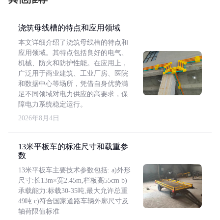
浇筑母线槽的特点和应用领域
本文详细介绍了浇筑母线槽的特点和
应用领域。其特点包括良好的电气、
机械、防火和防护性能。在应用上，
广泛用于商业建筑、工业厂房、医院
和数据中心等场所，凭借自身优势满
足不同领域对电力供应的高要求，保
障电力系统稳定运行。
2026年8月4日
13米平板车的标准尺寸和载重参
数
13米平板车主要技术参数包括: a)外形
尺寸:长13m×宽2.45m,栏板高55cm b)
承载能力:标载30-35吨,最大允许总重
49吨 c)符合国家道路车辆外廓尺寸及
轴荷限值标准