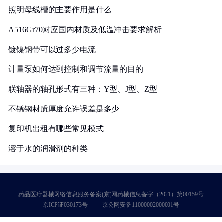
照明母线槽的主要作用是什么
A516Gr70对应国内材质及低温冲击要求解析
镀镍钢带可以过多少电流
计量泵如何达到控制和调节流量的目的
联轴器的轴孔形式有三种：Y型、J型、Z型
不锈钢材质厚度允许误差是多少
复印机出租有哪些常见模式
溶于水的润滑剂的种类
药品医疗器械网络信息服务备案(京)网药械信息备字（2021）第00159号
京ICP证030173号
京公网安备11000002000001号