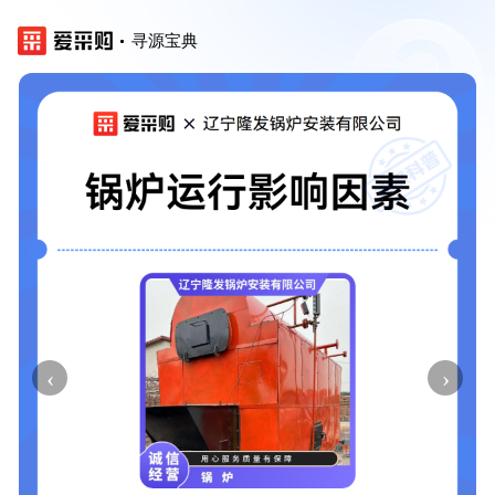
寻源宝典
‹
›